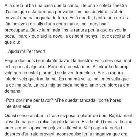
A la dreta hi ha una casa que fa cantó, i té una xicoteta finestra
d’estes que està formada per varies làmines de vidre i s’obrin
movent una palanqueta de ferro. Està oberta, i entre una de les
làmines veig els ulls d’una dona major, molt nerviosa i
preocupada. Baixe la mirada fins la ranura per la que es veu la
boca, i pareix que així la novel·la es sent menys, i puc escoltar el
que diu:
– Ajuda’m! Per favor!
Pegue dos bots i em plante davant la finestra. Estic nerviosa, mai
m’ha passat algo així. Però ella ho està més. Al mirar-la de prop
veig que ha estat plorant, i se la veu tremolosa. Per la ranura
inferior veig que trau la mà. És una mà vella, molt més vella que
la de ma
uela
. La trau mig tancada mentre, amb veu plorosa em
demana:
-Pots obrir-me per favor? M’he quedat tancada i porte hores
intentant eixir.
Quasi sense acabar la frase es posa a plorar de nou. Ràpidament
clave la mà per la reixa i agafe la seua. Ella la obri i mostra la clau
amb la que supose colpejava la finestra. Vaig cap a la porta i
després d’un rato provant, aconseguisc fer la maganya que era