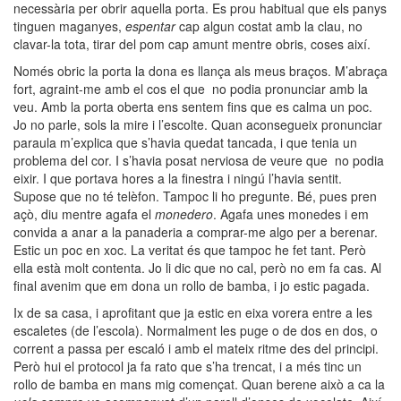
necessària per obrir aquella porta. Es prou habitual que els panys
tinguen maganyes,
espentar
cap algun costat amb la clau, no
clavar-la tota, tirar del pom cap amunt mentre obris, coses així.
Només obric la porta la dona es llança als meus braços. M’abraça
fort, agraint-me amb el cos el que no podia pronunciar amb la
veu. Amb la porta oberta ens sentem fins que es calma un poc.
Jo no parle, sols la mire i l’escolte. Quan aconsegueix pronunciar
paraula m’explica que s’havia quedat tancada, i que tenia un
problema del cor. I s’havia posat nerviosa de veure que no podia
eixir. I que portava hores a la finestra i ningú l’havia sentit.
Supose que no té telèfon. Tampoc li ho pregunte. Bé, pues pren
açò, diu mentre agafa el
monedero
. Agafa unes monedes i em
convida a anar a la panaderia a comprar-me algo per a berenar.
Estic un poc en xoc. La veritat és que tampoc he fet tant. Però
ella està molt contenta. Jo li dic que no cal, però no em fa cas. Al
final avenim que em dona un rollo de bamba, i jo estic pagada.
Ix de sa casa, i aprofitant que ja estic en eixa vorera entre a les
escaletes (de l’escola). Normalment les puge o de dos en dos, o
corrent a passa per escaló i amb el mateix ritme des del principi.
Però hui el protocol ja fa rato que s’ha trencat, i a més tinc un
rollo de bamba en mans mig començat. Quan berene això a ca la