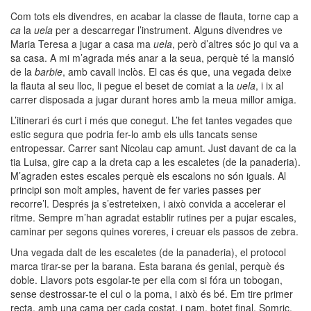
Com tots els divendres, en acabar la classe de flauta, torne cap a
ca
la
uela
per a descarregar l’instrument. Alguns divendres ve
Maria Teresa a jugar a casa ma
uela
, però d’altres sóc jo qui va a
sa casa. A mi m’agrada més anar a la seua, perquè té la mansió
de la
barbie
, amb cavall inclòs. El cas és que, una vegada deixe
la flauta al seu lloc, li pegue el beset de comiat a la
uela
, i ix al
carrer disposada a jugar durant hores amb la meua millor amiga.
L’itinerari és curt i més que conegut. L’he fet tantes vegades que
estic segura que podria fer-lo amb els ulls tancats sense
entropessar. Carrer sant Nicolau cap amunt. Just davant de ca la
tia Luisa, gire cap a la dreta cap a les escaletes (de la panaderia).
M’agraden estes escales perquè els escalons no són iguals. Al
principi son molt amples, havent de fer varies passes per
recorre’l. Després ja s’estreteixen, i això convida a accelerar el
ritme. Sempre m’han agradat establir rutines per a pujar escales,
caminar per segons quines voreres, i creuar els passos de zebra.
Una vegada dalt de les escaletes (de la panaderia), el protocol
marca tirar-se per la barana. Esta barana és genial, perquè és
doble. Llavors pots esgolar-te per ella com si fóra un tobogan,
sense destrossar-te el cul o la poma, i això és bé. Em tire primer
recta, amb una cama per cada costat, i pam, botet final. Somric.