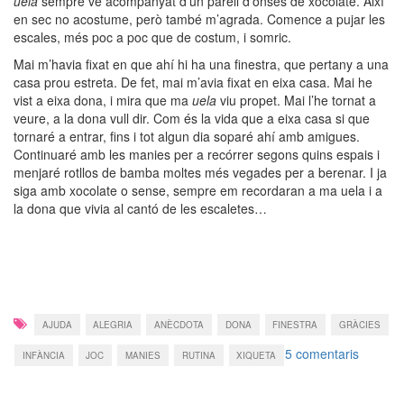
uela
sempre ve acompanyat d’un parell d’onses de xocolate. Així
en sec no acostume, però també m’agrada. Comence a pujar les
escales, més poc a poc que de costum, i somric.
Mai m’havia fixat en que ahí hi ha una finestra, que pertany a una
casa prou estreta. De fet, mai m’avia fixat en eixa casa. Mai he
vist a eixa dona, i mira que ma
uela
viu propet. Mai l’he tornat a
veure, a la dona vull dir. Com és la vida que a eixa casa si que
tornaré a entrar, fins i tot algun dia soparé ahí amb amigues.
Continuaré amb les manies per a recórrer segons quins espais i
menjaré rotllos de bamba moltes més vegades per a berenar. I ja
siga amb xocolate o sense, sempre em recordaran a ma uela i a
la dona que vivia al cantó de les escaletes…
AJUDA
ALEGRIA
ANÈCDOTA
DONA
FINESTRA
GRÀCIES
a
5 comentaris
INFÀNCIA
JOC
MANIES
RUTINA
XIQUETA
De
rotllos
i