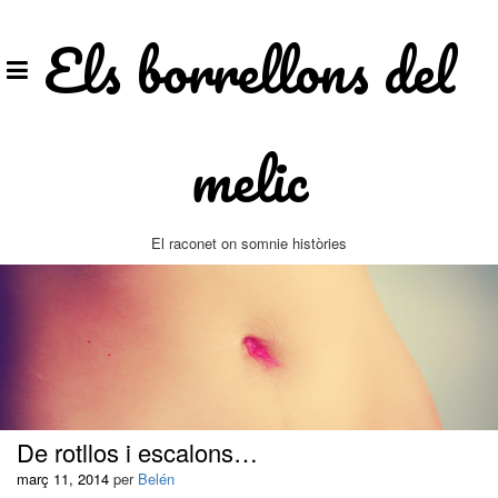
Vés
al
Els borrellons del
contingut
melic
El raconet on somnie històries
De rotllos i escalons…
març 11, 2014
per
Belén