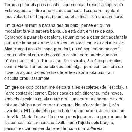
Torne a pujar els pocs escalons que ocupa, i repetisc l’operació.
Esta vegada em tire amb les dos cames a l’esquerre, agafant
més velocitat en l’impuls, i pam, botet al final. Torne a somriure.
Em quede mirant la barana des de baix i pense en quina
modalitat faré la tercera baixa. Ja està clar, em tire de cap.
Comence a pujar els escalons, i quan torne a estar dalt agafant la
punta de la barana amb les mans, un soroll em trau del meu joc.
Alce el cap i escolte, sona prou fort, no sé com no ho he sentit
abans. Mire el carrer de costat a costat, però pareix que sóc
l’única que l’habita. Torne a sentir el sorolls, 8 o 9 colps rítmics,
com al vidre. També pareix que sent algú, però com és hora de
novel·la alguna de les veïnes té el televisor a tota pastilla, i
dificulta prou l’assumpte.
Em gire de colp posant-me de cara a les escaletes (de l’escola), a
l’altre costat del carrer. Estes escales són diferents, més noves,
amb els escalons iguals entre ells, i una barana enorme baix de
tot que t’obliga a entrar per la vorera. No m’agraden tant, són
avorrides. Hi ha xiquets que la boten quan baixen. Jo no sóc tan
atrevida. Maria Teresa i jo de vegades juguem a enganxar-nos de
les cames i penjar-nos cap avall. I amb l’ajuda dels braços,
passar les cames per darrere i fer com una
voltereta
.