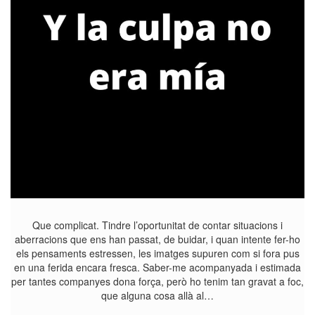
Que complicat. Tindre l’oportunitat de contar situacions i
aberracions que ens han passat, de buidar, i quan intente fer-ho
els pensaments estressen, les imatges supuren com si fora pus
en una ferida encara fresca. Saber-me acompanyada i estimada
per tantes companyes dona força, però ho tenim tan gravat a foc,
que alguna cosa allà al…