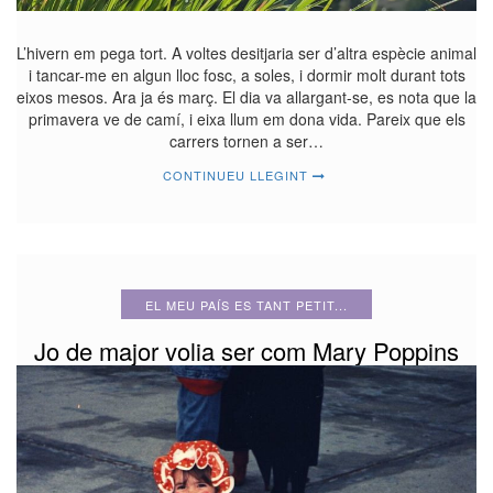
L’hivern em pega tort. A voltes desitjaria ser d’altra espècie animal
i tancar-me en algun lloc fosc, a soles, i dormir molt durant tots
eixos mesos. Ara ja és març. El dia va allargant-se, es nota que la
primavera ve de camí, i eixa llum em dona vida. Pareix que els
carrers tornen a ser…
CONTINUEU LLEGINT
EL MEU PAÍS ES TANT PETIT...
Jo de major volia ser com Mary Poppins