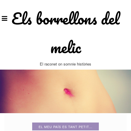
Vés
al
Els borrellons del
contingut
melic
El raconet on somnie històries
EL MEU PAÍS ES TANT PETIT...