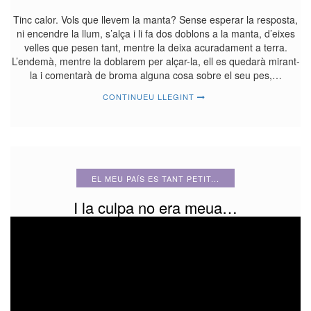
Tinc calor. Vols que llevem la manta? Sense esperar la resposta,
ni encendre la llum, s’alça i li fa dos doblons a la manta, d’eixes
velles que pesen tant, mentre la deixa acuradament a terra.
L’endemà, mentre la doblarem per alçar-la, ell es quedarà mirant-
la i comentarà de broma alguna cosa sobre el seu pes,…
CONTINUEU LLEGINT
EL MEU PAÍS ES TANT PETIT...
I la culpa no era meua…