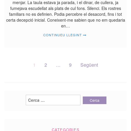
menjar. La taula estava ja parada, i el dinar, de cullera, ja
fumejava escudellat als plats de cul fons. Silenci. Els rostres
familiars no es definien. Podia percebre el desacord, fins i tot
certa decepció inicial. Coneixent-me sabien que no em quedaria
en…
CONTINUEU LLEGINT
Navegació
1
2
…
9
Següent
d'entrades
Cerca:
CATEGORIES