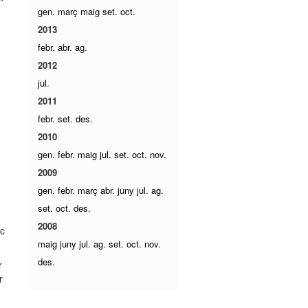
gen.
març
maig
set.
oct.
2013
febr.
abr.
ag.
2012
jul.
2011
febr.
set.
des.
2010
gen.
febr.
maig
jul.
set.
oct.
nov.
2009
gen.
febr.
març
abr.
juny
jul.
ag.
set.
oct.
des.
2008
oc
maig
juny
jul.
ag.
set.
oct.
nov.
des.
r
r