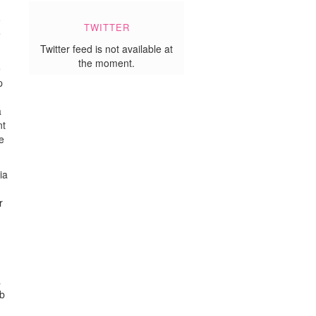
ò
TWITTER
e
Twitter feed is not available at
the moment.
e
p
a
nt
e
ia
r
a
mb