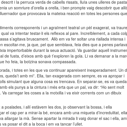
descrit i la perruca verda de cabells rissats, lluïa unes ulleres de pasta
nia un somriure d’orella a orella, i ben prompte vaig descobrir que all
lluernador que provocava la mateixa reacció en totes les persones qu
diments corresponents i un agraïment teatral un pèl exagerat, va traur
 qual va intentar testar-li els reflexos al pare. Increïblement, a cada col
lassa s’agitava bruscament. Allò em va fer soltar una riallada intensa i
n escoltar-me, ja que, pel que semblava, feia dies que a penes parlav
xia impertorbable durant la seua actuació. Va guardar aquell instrume
 pal de fusta, d’eixos amb què t’exploren la gola. Li va demanar a la mar
 que ho feia, la botzina sonava compassada.
prada, i totes en les que va continuar apareixent inesperadament. Un d
es, queda’t amb mi”. Ella, tan exagerada com sempre, es va apropar i
olls simulant que alguna cosa es trencava. En separar-se, es va queda
 amb els punys a la cintura i més erta que un pal, va dir: “Ho sent molt
 Va carregar les coses a la motxilla i va eixir corrents com un dibuix
 poalades, i allí estàvem les dos, jo observant la bossa, i ella
ar el cap per a mirar-la bé, encara amb una miqueta d’incredulitat, ell
va allargar la mà. Sense apartar la mirada li vaig donar el sac i ella, a
 va posar el dit a la boca i em va tancar l’ullet.