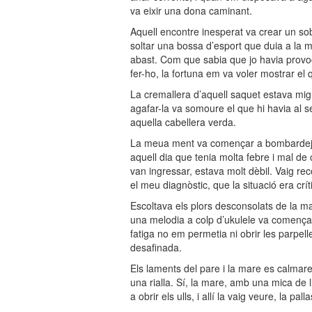
va eixir una dona caminant.
Aquell encontre inesperat va crear un sobres
soltar una bossa d’esport que duia a la m
abast. Com que sabia que jo havia provoca
fer-ho, la fortuna em va voler mostrar e
La cremallera d’aquell saquet estava mig 
agafar-la va somoure el que hi havia al se
aquella cabellera verda.
La meua ment va començar a bombardeja
aquell dia que tenia molta febre i mal d
van ingressar, estava molt dèbil. Vaig recor
el meu diagnòstic, que la situació era crí
Escoltava els plors desconsolats de la mar
una melodia a colp d’ukulele va començar
fatiga no em permetia ni obrir les parp
desafinada.
Els laments del pare i la mare es calmar
una rialla. Sí, la mare, amb una mica de ll
a obrir els ulls, i allí la vaig veure, la pa