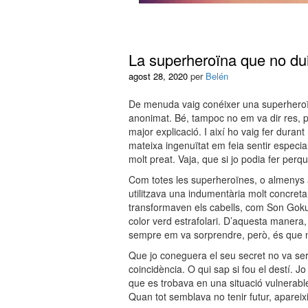
La superheroïna que no du
agost 28, 2020
per
Belén
De menuda vaig conéixer una superheroïna
anonimat. Bé, tampoc no em va dir res, pe
major explicació. I així ho vaig fer dura
mateixa ingenuïtat em feia sentir especia
molt preat. Vaja, que si jo podia fer per
Com totes les superheroïnes, o almenys aix
utilitzava una indumentària molt concret
transformaven els cabells, com Son Goku 
color verd estrafolari. D’aquesta manera,
sempre em va sorprendre, però, és que 
Que jo coneguera el seu secret no va ser 
coincidència. O qui sap si fou el destí. Jo
que es trobava en una situació vulnerable
Quan tot semblava no tenir futur, apareixi