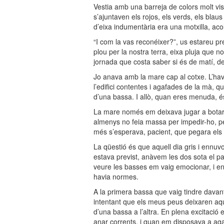
Vestia amb una barreja de colors molt vi
s’ajuntaven els rojos, els verds, els blaus
d’eixa indumentària era una motxilla, aco
“I com la vas reconéixer?”, us estareu pr
plou per la nostra terra, eixa pluja que no
jornada que costa saber si és de matí, de
Jo anava amb la mare cap al cotxe. L’hav
l’edifici contentes i agafades de la mà, qu
d’una bassa. I allò, quan eres menuda, és
La mare només em deixava jugar a botar 
almenys no feia massa per impedir-ho, p
més s’esperava, pacient, que pegara els q
La qüestió és que aquell dia gris i ennuv
estava previst, anàvem les dos sota el p
veure les basses em vaig emocionar, i en 
havia normes.
A la primera bassa que vaig tindre davant
intentant que els meus peus deixaren aque
d’una bassa a l’altra. En plena excitació
anar corrents, i quan em disposava a aga