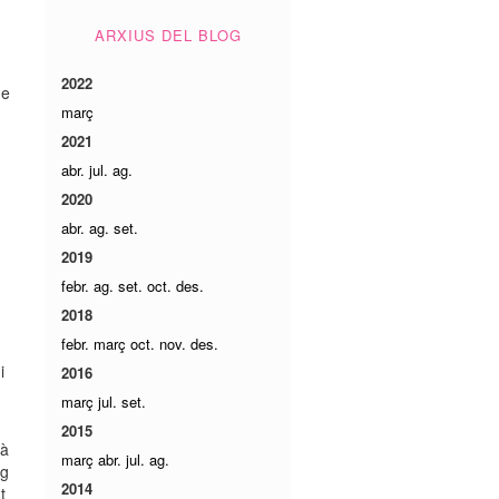
ARXIUS DEL BLOG
2022
ue
març
2021
abr.
jul.
ag.
2020
abr.
ag.
set.
2019
febr.
ag.
set.
oct.
des.
2018
febr.
març
oct.
nov.
des.
i
2016
març
jul.
set.
2015
là
març
abr.
jul.
ag.
ig
2014
t