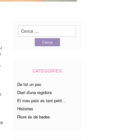
Cerca:
u
n
r
CATEGORIES
De tot un poc
Diari d'una regidora
n
El meu país es tant petit…
Històries
Riure és de bades
la