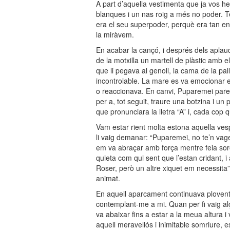
A part d’aquella vestimenta que ja vos he 
blanques i un nas roig a més no poder. Te
era el seu superpoder, perquè era tan en
la miràvem.
En acabar la cançó, i després dels aplau
de la motxilla un martell de plàstic amb el
que li pegava al genoll, la cama de la pal
incontrolable. La mare es va emocionar e
o reaccionava. En canvi, Puparemei parei
per a, tot seguit, traure una botzina i un
que pronunciara la lletra “A” i, cada cop
Vam estar rient molta estona aquella ves
li vaig demanar: “Puparemei, no te’n vag
em va abraçar amb força mentre feia sor
quieta com qui sent que l’estan cridant, i
Roser, però un altre xiquet em necessita”.
animat.
En aquell aparcament continuava plovent a
contemplant-me a mi. Quan per fi vaig alç
va abaixar fins a estar a la meua altura i 
aquell meravellós i inimitable somriure, es