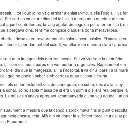
alt, i, tot i que jo no vaig arribar a enlairar-me, a ella l’esglai li va fer
à. Per sort no va caure dins del toll, sinó a prop meu quedant al meu
t aquell contratemps, la vaig agafar de seguida per a tornar-li-la i, en
l que albergava dins, fent-me còmplice d’aquella dona meravellosa.
oberta i deixava entreveure aquells colors inconfusibles. El sacseig en
u interior i, per damunt del colorit, va aflorar de manera clara i precisa
r-me amb imatges dels darrers mesos. Em va vindre a la memòria
e coll, i com els meus pares em van portar a urgències. Ràpidament em
dar el dia que la metgessa, allí a l’hospital, li va dir al pare i a la mare
tica i que no podien saber amb certesa quan ni com n’eixiria.
e i els no tan exterioritzats del pare quan, de sobte, des d’allà lluny,
 a sonar. Jo no sabia massa bé si era un somni o si era real perquè la
elles. La música s’anava apropant acompanyada d’una veu aguda i un p
en suaument a mesura que la cançó s’aproximava fins al punt d’escolta
agrimeig encara, reia. Allò em va donar la suficient força i curiositat pe
llassa Puparemei.