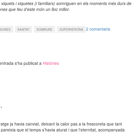
iquets i xiquetes (i familiars) somriguen en els moments més durs de
ones que feu d’este món un lloc millor.
a
2 comentaris
RSONES
SANITAT
SOMRIURE
SUPERHEROÏNA
La
superheroï
que
no
duia
capa
entrada s'ha publicat a
Històries
…
atge ja havia canviat, deixant la calor pas a la frescoreta que tant
 pareixia que el temps s’havia aturat i que l’eternitat, acompanyada