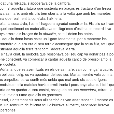
egat una ruixada, s’apoderava de la cambra.
om si aquella criatura que sostenia en braços es tractara d’un tresor
irava sa mare, amb els ulls ben oberts, a la volta que amb les manetes
na que realment la coneixia. I així era.
ta, la seua àvia, i com li haguera agradat conéixer-la. Els ulls se li va
uell sentiment es materialitzava en llàgrimes d’estima, el record li va
nys arrere als braços de la
abuelita
, com li deien les netes.
, i aquella dona havia estat un lligam fonamental per a mantenir les
ntendre que ara era el seu torn d’aconseguir que la seua filla, tot i qu
 estimara aquella terra tant com l’adorava Marta.
la s’havia criat, la melodia que ressonava pel seu cap va donar pas a po
r-ne conscient, va començar a cantar aquella cançó de bressol amb la
e xicoteta.
d’Adriana, que estaven fixats en els de sa mare, van començar a caure, 
pel balanceig, es va apoderar del seu ser. Marta, mentre veia com la
ses parpelles, es va sentir més unida que mai amb els seus orígens.
 moisés
on ella mateixa havia dormit trenta i pocs anys abans. I tot i qu
arta es va quedar al seu costat, asseguda en una
mecedora
, mirant-la
t al mateix ritme que ella es gronxava.
ssol, i lentament els seus ulls també es van anar tancant. I mentre es
, un somriure de felicitat se li dibuixava al rostre, sabent-se hereva
 persones.