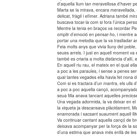
d’aquella llum tan meravellosa d’haver p
Marta se la mirava, encara meravellada, c
delicat, fràgil i efímer. Adriana també m
buscava tocar-la com si fora l’única perso
Mentre la tenia en braços va recordar Pepi
omplir d’emoció en pensar-ho, i mentre aq
portar una melodia que la va traslladar a
Feia molts anys que vivia lluny del poble
seues arrels. I just en aquell moment va e
també es criaria a molta distància d’allí,
En aquell riu rau, el mateix en el qual el
a poc a les paraules, i sense a penes se
qual tantes vegades ella havia fet nona d
Com si es tractara d’un mantra, els ulls 
a poc a poc aquella cançó, acompanyada 
seua filla anava tancant aquelles precio
Una vegada adormida, la va deixar en el
la xiqueta ja descansava plàcidament, M
enamorada i sacsant suaument aquell llite
Va continuar cantant aquella cançó de bre
deixava acompanyar per la força de la son
d’una estima que anava més enllà de les