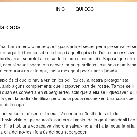
INICI
QUI SÓC
ia capa
. Em va fer prometre que li guardaria el secret per a preservar el se
rò aquell dit índex sobre la boca i aquella picada d’ull no necessitave
nt molts anys, sobretot a causa de la meua innocència. Supose que eixa
l, com si aquell secret em convertira en guardiana i custòdia d’un treso
què perdurara en el temps, molta més gent podria ser ajudada.
ò és el que jo havia vist en les pel·lícules, la nostra protagonista
a, amb alguns complements que li tapaven part del rostre. També se li
quan es convertia en superguerrer, sols que a ella se li quedaven d’u
 la gent la podia identificar però no la podia reconéixer. Una cosa que
no duia capa.
per voluntat, ni seua ni meua. Va ser una qüestió de sort, de
 l’havia vista en plena acció, sempre al costat de la gent més dèbil i de 
. Fins i tot, una vegada va vindre a salvar-me a mi i a la meua família.
a ella del no-res i feia ús del seu superpoder.