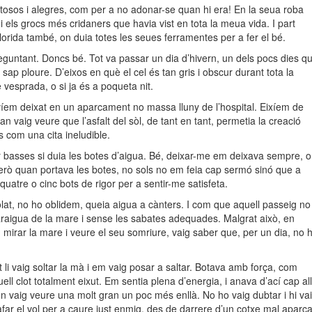
stosos i alegres, com per a no adonar-se quan hi era! En la seua roba
 i els grocs més cridaners que havia vist en tota la meua vida. I part
lorida també, on duia totes les seues ferramentes per a fer el bé.
eguntant. Doncs bé. Tot va passar un dia d’hivern, un dels pocs dies q
 sap ploure. D’eixos en què el cel és tan gris i obscur durant tota la
 vesprada, o si ja és a poqueta nit.
íem deixat en un aparcament no massa lluny de l’hospital. Eixíem de
an vaig veure que l’asfalt del sòl, de tant en tant, permetia la creació
 com una cita ineludible.
basses si duia les botes d’aigua. Bé, deixar-me em deixava sempre, o
erò quan portava les botes, no sols no em feia cap sermó sinó que a
uatre o cinc bots de rigor per a sentir-me satisfeta.
olat, no ho oblidem, queia aigua a cànters. I com que aquell passeig no
araigua de la mare i sense les sabates adequades. Malgrat això, en
mirar la mare i veure el seu somriure, vaig saber que, per un dia, no h
 li vaig soltar la mà i em vaig posar a saltar. Botava amb força, com
ll clot totalment eixut. Em sentia plena d’energia, i anava d’ací cap al
 en vaig veure una molt gran un poc més enllà. No ho vaig dubtar i hi va
far el vol per a caure just enmig, des de darrere d’un cotxe mal aparca