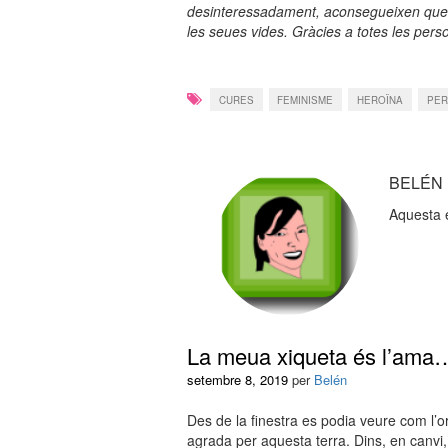
desinteressadament, aconsegueixen que x
les seues vides. Gràcies a totes les pers
CURES
FEMINISME
HEROÏNA
PE
BELÉN
Aquesta 
La meua xiqueta és l’ama
setembre 8, 2019
per
Belén
Des de la finestra es podia veure com l’or
agrada per aquesta terra. Dins, en canvi,