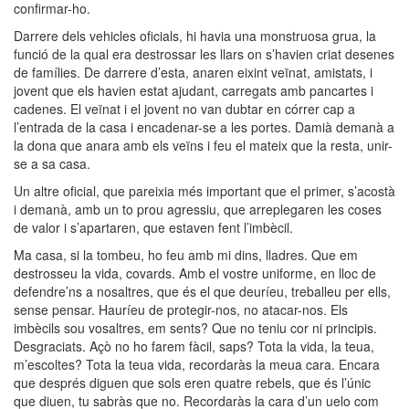
confirmar-ho.
Darrere dels vehicles oficials, hi havia una monstruosa grua, la
funció de la qual era destrossar les llars on s’havien criat desenes
de famílies. De darrere d’esta, anaren eixint veïnat, amistats, i
jovent que els havien estat ajudant, carregats amb pancartes i
cadenes. El veïnat i el jovent no van dubtar en córrer cap a
l’entrada de la casa i encadenar-se a les portes. Damià demanà a
la dona que anara amb els veïns i feu el mateix que la resta, unir-
se a sa casa.
Un altre oficial, que pareixia més important que el primer, s’acostà
i demanà, amb un to prou agressiu, que arreplegaren les coses
de valor i s’apartaren, que estaven fent l’imbècil.
Ma casa, si la tombeu, ho feu amb mi dins, lladres. Que em
destrosseu la vida, covards. Amb el vostre uniforme, en lloc de
defendre’ns a nosaltres, que és el que deuríeu, treballeu per ells,
sense pensar. Hauríeu de protegir-nos, no atacar-nos. Els
imbècils sou vosaltres, em sents? Que no teniu cor ni principis.
Desgraciats. Açò no ho farem fàcil, saps? Tota la vida, la teua,
m’escoltes? Tota la teua vida, recordaràs la meua cara. Encara
que després diguen que sols eren quatre rebels, que és l’únic
que diuen, tu sabràs que no. Recordaràs la cara d’un
uelo
com