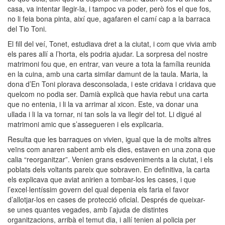
casa, va intentar llegir-la, i tampoc va poder, però fos el que fos,
no li feia bona pinta, així que, agafaren el camí cap a la barraca
del Tio Toni.
El fill del veí, Tonet, estudiava dret a la ciutat, i com que vivia amb
els pares allí a l’horta, els podria ajudar. La sorpresa del nostre
matrimoni fou que, en entrar, van veure a tota la família reunida
en la cuina, amb una carta similar damunt de la taula. Maria, la
dona d’En Toni plorava desconsolada, i este cridava i cridava que
quelcom no podia ser. Damià explicà que havia rebut una carta
que no entenia, i li la va arrimar al xicon. Este, va donar una
ullada i li la va tornar, ni tan sols la va llegir del tot. Li digué al
matrimoni amic que s’assegueren i els explicaria.
Resulta que les barraques on vivien, igual que la de molts altres
veïns com anaren sabent amb els dies, estaven en una zona que
calia “reorganitzar”. Venien grans esdeveniments a la ciutat, i els
poblats dels voltants pareix que sobraven. En definitiva, la carta
els explicava que aviat anirien a tombar-los les cases, i que
l’excel·lentíssim govern del qual depenia els faria el favor
d’allotjar-los en cases de protecció oficial. Després de queixar-
se unes quantes vegades, amb l’ajuda de distintes
organitzacions, arribà el temut dia, i allí tenien al policia per