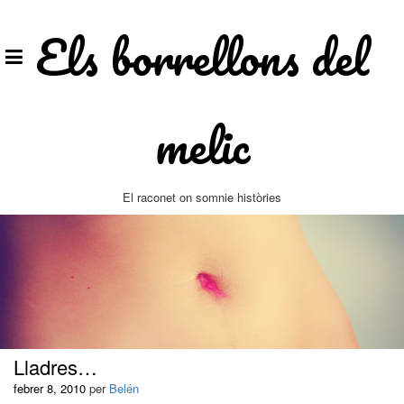
Vés
al
Els borrellons del
contingut
melic
El raconet on somnie històries
Lladres…
febrer 8, 2010
per
Belén