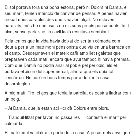
El sol portava fora una bona estona, però ni Dolors ni Damià, el
seu marit, tenien intenció de canviar de pensar. A penes havien
creuat unes paraules des que s’havien alçat. No estaven
barallats, més bé endinsats en els seus propis pensaments; tot i
això, sense parlar-ne, la cavil·lació resultava semblant.
Feia temps que la vida havia deixat de ser tan còmoda com
deuria per a un matrimoni pensionista que viu en una barraca en
el camp. Desdejunaven el mateix cafè amb llet i galetes que
preparaven cada matí, encara que avui tampoc hi havia premsa.
Com que Damià no podia anar al poble pel periòdic, els el
portava el xicon del supermercat, alhora que els duia tot
l’encàrrec. No corrien bons temps per a deixar la casa
desprotegida.
A mig matí, Tro, el gos que tenia la parella, es posà a lladrar com
un boig.
– Ai Damià, que ja estan ací –cridà Dolors entre plors.
– Tranquil·litzat per favor, no passa res –li contestà el marit per
calmar-la.
El matrimoni va eixir a la porta de la casa. A pesar dels anys que