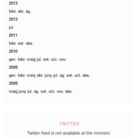
2013
febr.
abr.
ag.
2012
jul.
2011
febr.
set.
des.
2010
gen.
febr.
maig
jul.
set.
oct.
nov.
2009
gen.
febr.
març
abr.
juny
jul.
ag.
set.
oct.
des.
2008
maig
juny
jul.
ag.
set.
oct.
nov.
des.
TWITTER
Twitter feed is not available at the moment.