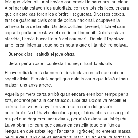
feia que vivien allí, mai havien contemplat la seua era tan plena.
A primer pla estaven les autoritats, com en tots els llocs, encara
que en este cas foren les d’ordre i seguretat. Diversos cotxes,
tant de guàrdies civils com de policia nacional, ocupaven la
primera línia de batalla. Un dels policies, jovenet, inicià el camí
cap a la porta on restava el matrimoni immòbil. Dolors estava
aterrida, i havia buscat la mà del seu marit. Damià li l’agafava
amb força, intentant que no es notara que ell també tremolava.
– Buenos días –saludà el jove oficial.
– Seran per a vostè –contestà l’home, mirant-lo als ulls
El jove retirà la mirada mentre desdoblava un full que duia un
segell oficial. El mateix segell que duia la carta que inicià el seu
malson uns anys arrere.
Aquella primera carta arribà quan encara eren bon temps per a
tots, sobretot per a la construcció. Eixe dia Dolors va recollir el
correu, i es va estranyar en veure una carta del govern
autonòmic. No hi havia eleccions prop, ni donacions de sang, ni
res pel que degueren ser avisats, per això estava tan intrigada.
La va obrir, i encara que estava en castellà (que era l’única
llengua en què sabia llegir l’anciana, i gràcies) no entenia massa
bé que deia, així que va esperar al marit. Quan este va arribar a