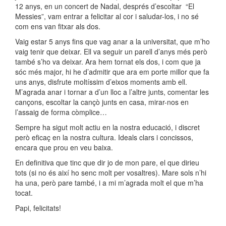
12 anys, en un concert de Nadal, després d’escoltar “El
Messies”, vam entrar a felicitar al cor i saludar-los, i no sé
com ens van fitxar als dos.
Vaig estar 5 anys fins que vag anar a la universitat, que m’ho
vaig tenir que deixar. Ell va seguir un parell d’anys més però
també s’ho va deixar. Ara hem tornat els dos, i com que ja
sóc més major, hi he d’admitir que ara em porte millor que fa
uns anys, disfrute moltíssim d’eixos moments amb ell.
M’agrada anar i tornar a d’un lloc a l’altre junts, comentar les
cançons, escoltar la cançò junts en casa, mirar-nos en
l’assaig de forma còmplice…
Sempre ha sigut molt actiu en la nostra educació, i discret
però eficaç en la nostra cultura. Ideals clars i concissos,
encara que prou en veu baixa.
En definitiva que tinc que dir jo de mon pare, el que dirieu
tots (si no és així ho senc molt per vosaltres). Mare sols n’hi
ha una, però pare també, i a mi m’agrada molt el que m’ha
tocat.
Papi, felicitats!