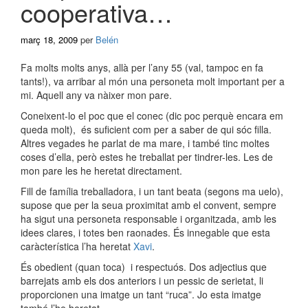
cooperativa…
març 18, 2009
per
Belén
Fa molts molts anys, allà per l’any 55 (val, tampoc en fa
tants!), va arribar al món una personeta molt important per a
mi. Aquell any va nàixer mon pare.
Coneixent-lo el poc que el conec (dic poc perquè encara em
queda molt), és suficient com per a saber de qui sóc filla.
Altres vegades he parlat de ma mare, i també tinc moltes
coses d’ella, però estes he treballat per tindrer-les. Les de
mon pare les he heretat directament.
Fill de família treballadora, i un tant beata (segons ma uelo),
supose que per la seua proximitat amb el convent, sempre
ha sigut una personeta responsable i organitzada, amb les
idees clares, i totes ben raonades. És innegable que esta
caràcterística l’ha heretat
Xavi
.
És obedient (quan toca) i respectuós. Dos adjectius que
barrejats amb els dos anteriors i un pessic de serietat, li
proporcionen una imatge un tant “ruca”. Jo esta imatge