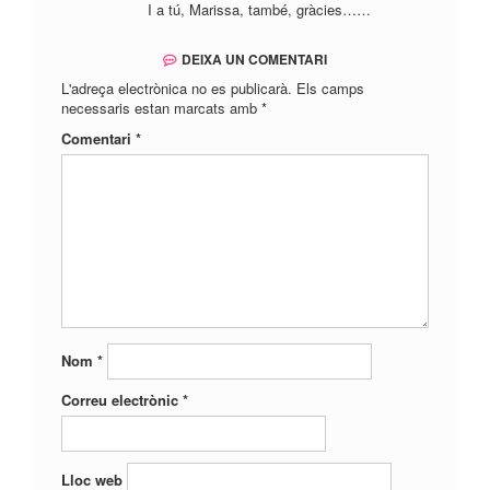
I a tú, Marissa, també, gràcies……
DEIXA UN COMENTARI
L'adreça electrònica no es publicarà.
Els camps
necessaris estan marcats amb
*
Comentari
*
Nom
*
Correu electrònic
*
Lloc web