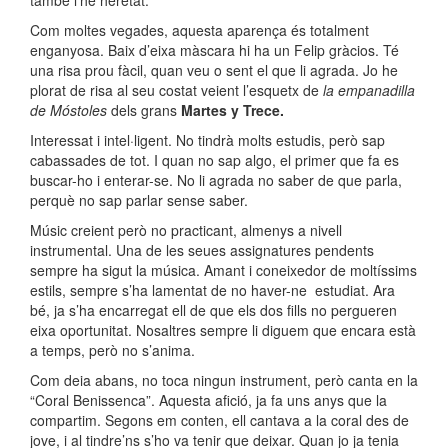
també l’he heretat.
Com moltes vegades, aquesta aparença és totalment
enganyosa. Baix d’eixa màscara hi ha un Felip gràcios. Té
una risa prou fàcil, quan veu o sent el que li agrada. Jo he
plorat de risa al seu costat veient l’esquetx de
la empanadilla
de Móstoles
dels grans
Martes y Trece.
Interessat i intel·ligent. No tindrà molts estudis, però sap
cabassades de tot. I quan no sap algo, el primer que fa es
buscar-ho i enterar-se. No li agrada no saber de que parla,
perquè no sap parlar sense saber.
Músic creient però no practicant, almenys a nivell
instrumental. Una de les seues assignatures pendents
sempre ha sigut la música. Amant i coneixedor de moltíssims
estils, sempre s’ha lamentat de no haver-ne estudiat. Ara
bé, ja s’ha encarregat ell de que els dos fills no pergueren
eixa oportunitat. Nosaltres sempre li diguem que encara està
a temps, però no s’anima.
Com deia abans, no toca ningun instrument, però canta en la
“Coral Benissenca”. Aquesta afició, ja fa uns anys que la
compartim. Segons em conten, ell cantava a la coral des de
jove, i al tindre’ns s’ho va tenir que deixar. Quan jo ja tenia