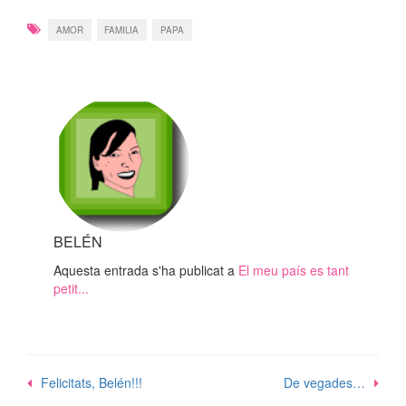
AMOR
FAMILIA
PAPA
BELÉN
Aquesta entrada s'ha publicat a
El meu país es tant
petit...
Navegació
Felicitats, Belén!!!
De vegades…