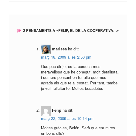
d'entrades
2 PENSAMENTS A «
FELIP, EL DE LA COOPERATIVA…
»
marissa
ha dit:
març 18, 2009 a les 2:50 pm
Que puc dir jo, es la persona mes
meravellosa que he conegut, molt detallista,
i sempre pensant en fer allo que mes
agrada als que te al costat. Per tant, tambe
jo vull felicitar-te. Moltes besadetes
Felip
ha dit:
març 22, 2009 a les 10:14 pm
Moltes gràcies, Belén. Serà que em mires
en bons ulls?