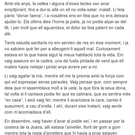
Amb els anys, la
vellea
i alguna d’eixes tecles van anar
empitjorant, fins a dur-lo allà on ell no volia estar: malalt. Li feia
pànic “donar faena”, i a nosaltres ens en feia que no ens deixara
ajudar-lo. Els últims dies l’home ja patia, ja no podia alçar-se del
llit, i per molt que ell aguantava, el dolor es feia patent en cada
alè.
Tants estudis sanitaris no em servien de res en eixe moment, i ja
no sabíem què fer per a alleugerir-li aquell mal. Curiosament
estava en la que havia sigut la meua habitació tota la vida. Em
vaig asseure en la cadira, una de fusta pintada de verd que ell
mateix havia netejat i pintat anys arrere per a mi.
Li vaig agafar la mà, mentre ell me la premia amb la força com
qui vol expressar sense paraules. Vaig pensar que, com sempre
deia que m’assemblava molt a la
uela
, la que fóra la seua dona,
tal volta si li cantava podia fer que es calmara, que es sentira més
“en casa”. I això vaig fer, mentre li acariciava la cara, cantar-li
suaument, a cau d’orella. I
ahí
, durant eixe instant, vaig sentir
com m’acomiadava d’ell.
En desembre, vaig haver d’anar al poble veí, i en passar per la
costera de la Joana, allí estava l’ametler, florit de gom a gom
mentre tota la resta d’ametlers que hi havia a prop estaven