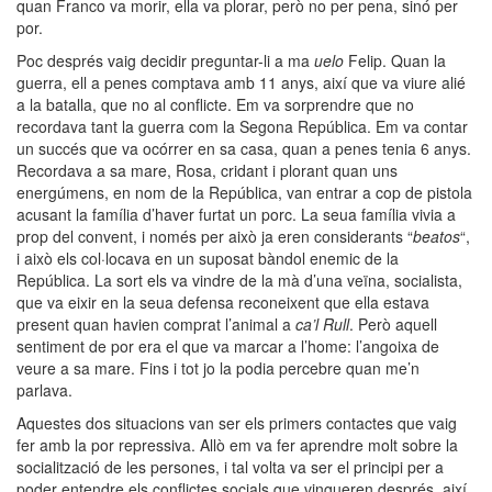
quan Franco va morir, ella va plorar, però no per pena, sinó per
por.
Poc després vaig decidir preguntar-li a
ma
uelo
Felip. Quan la
guerra, ell a penes comptava amb 11 anys, així que va viure alié
a la batalla, que no al conflicte. Em va sorprendre que no
recordava tant la guerra com la Segona República. Em va contar
un succés que va ocórrer en sa casa, quan a penes tenia 6 anys.
Recordava a sa mare, Rosa, cridant i plorant quan uns
energúmens, en nom de la República, van entrar a cop de pistola
acusant la família d’haver furtat un porc. La seua família vivia a
prop del convent, i només per això ja eren considerants “
beatos
“,
i això els col·locava en un suposat bàndol enemic de la
República. La sort els va vindre de la mà d’una veïna, socialista,
que va eixir en la seua defensa reconeixent que ella estava
present quan havien comprat l’animal a
ca’l
Rull
. Però aquell
sentiment de por era el que va marcar a l’home: l’angoixa de
veure a sa mare. Fins i tot jo la podia percebre quan me’n
parlava.
Aquestes
dos
situacions van ser els primers contactes que vaig
fer amb la por repressiva. Allò em va fer aprendre molt sobre la
socialització de les persones, i tal volta va ser el principi per a
poder entendre els conflictes socials que vingueren després, així