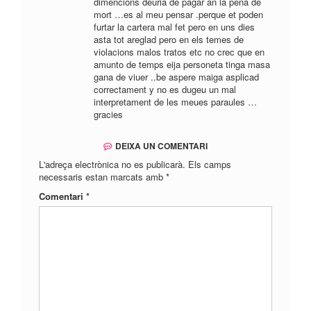
dimencions deuria de pagar an la pena de
mort …es al meu pensar .perque et poden
furtar la cartera mal fet pero en uns dies
asta tot areglad pero en els temes de
violacions malos tratos etc no crec que en
amunto de temps eija personeta tinga masa
gana de viuer ..be aspere maiga asplicad
correctament y no es dugeu un mal
interpretament de les meues paraules …
gracies
DEIXA UN COMENTARI
L'adreça electrònica no es publicarà.
Els camps
necessaris estan marcats amb
*
Comentari
*