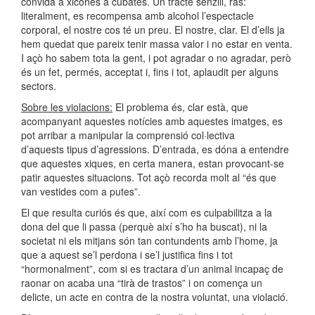
convida a xicones a cubates. Un tracte senzill, ras:
literalment, es recompensa amb alcohol l’espectacle
corporal, el nostre cos té un preu. El nostre, clar. El d’ells ja
hem quedat que pareix tenir massa valor i no estar en venta.
I açò ho sabem tota la gent, i pot agradar o no agradar, però
és un fet, permés, acceptat i, fins i tot, aplaudit per alguns
sectors.
Sobre les violacions:
El problema és, clar està, que
acompanyant aquestes notícies amb aquestes imatges, es
pot arribar a manipular la comprensió col·lectiva
d’aquests tipus d’agressions. D’entrada, es dóna a entendre
que aquestes xiques, en certa manera, estan provocant-se
patir aquestes situacions. Tot açò recorda molt al “és que
van vestides com a putes”.
El que resulta curiós és que, així com es culpabilitza a la
dona del que li passa (perquè així s’ho ha buscat), ni la
societat ni els mitjans són tan contundents amb l’home, ja
que a aquest se’l perdona i se’l justifica fins i tot
“hormonalment”, com si es tractara d’un animal incapaç de
raonar on acaba una “tirà de trastos” i on comença un
delicte, un acte en contra de la nostra voluntat, una violació.