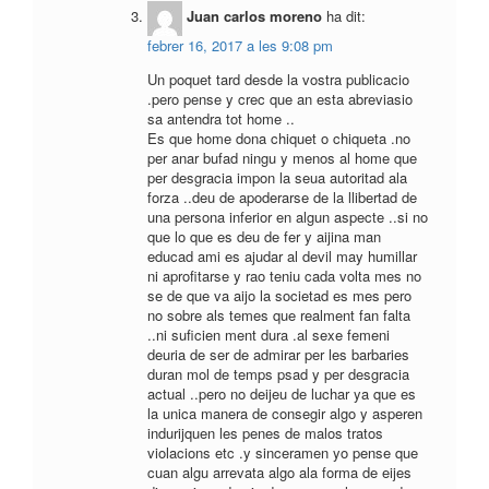
Juan carlos moreno
ha dit:
febrer 16, 2017 a les 9:08 pm
Un poquet tard desde la vostra publicacio
.pero pense y crec que an esta abreviasio
sa antendra tot home ..
Es que home dona chiquet o chiqueta .no
per anar bufad ningu y menos al home que
per desgracia impon la seua autoritad ala
forza ..deu de apoderarse de la llibertad de
una persona inferior en algun aspecte ..si no
que lo que es deu de fer y aijina man
educad ami es ajudar al devil may humillar
ni aprofitarse y rao teniu cada volta mes no
se de que va aijo la societad es mes pero
no sobre als temes que realment fan falta
..ni suficien ment dura .al sexe femeni
deuria de ser de admirar per les barbaries
duran mol de temps psad y per desgracia
actual ..pero no deijeu de luchar ya que es
la unica manera de consegir algo y asperen
indurijquen les penes de malos tratos
violacions etc .y sinceramen yo pense que
cuan algu arrevata algo ala forma de eijes