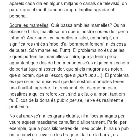
apareix cada dia en alguns mitjans o canals de televisió, on
pareix que el mèrit femení sempre implica agradar al
personal.
Sobre les mamelles
: Què passa amb les mamelles? Quina
obsessió hi ha, malaltosa, en què el nostre cos és de i per a
tothom? Anar amb les mamelles a l’aire, en principi, no
significa res (ni és símbol d’alliberament femení, ni és cosa
de putes. Són mamelles. Punt). El problema no és que les
xiques portem les mamelles a l’aire, que ja tenim prou
aguantant que des de ben menudes se’ns diga com les hem
de portar (que si sostenidor, que si els mugrons es noten,
que si boten, que si l’escot, que si
push up’s
…). El problema
és que se’ns ha ensenyat que les nostres mamelles tenen
una finalitat: agradar. I el realment trist és que no és a
nosaltres a qui es refereixen, sinó a ells, o al món, tant em
fa. El cos de la dona és públic
per se
, i eixe és realment el
problema.
No cal anar-se’n a les grans ciutats, ni a llocs amagats per
veure aquest masclisme camuflat d’alliberament. Parle, per
exemple, que a pocs kilòmetres del meu poble, hi ha un pub
on, a canvi de llevar-se les bragues dalt de la barra, es