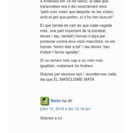
a Antena3) em va fer fàstic; la idea que
transmetien era (i és) exactament eixa:
“però com volen que després no les violen,
amb el pet que porten, si s’ho han buscat!”
El que també és cert és que cada vegada
més, una part important de la societat,
dones i (ep, també!) homes s’alça per
protestar contra eixa visió masclista, on els
homes “tenim dret a tot” i les dones “heu
d’obeir i fer-se agradar”.
Si no remem tots cap a un món més
igualitari, malament ho tindrem.
Gràcies per escriure açò i recordar-nos cada
dia que EL MASCLISME MATA
Belén
ha dit:
juliol 14, 2016 a les 12:18 am
Gràcies a tu!