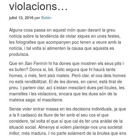
violacions…
juliol 13, 2016
per
Belén
Alguna cosa passa en aquest món quan davant la greu
notícia sobre la tendència de violar xiques en unes festes,
les fotografies que acompanyen poc tenen a veure amb la
notícia, i tal volta sí alimenten la causa que aquesta es
produïsca.
Que en
San Fermín
hi ha dones que mostren els seus pits i
es bufen? Doncs si, bé. Estic segura que hi haurà tants
homes, o més, fent això mateix. Però clar, el cos dels homes
no està rendibilitzat. El de les dones, en canvi, està tirat de
preu. I parlem clar, ací s’estan mesclant dues pel·lícules, les
mamelles i les violacions, encara que les dues són de la
mateixa saga: el masclisme.
Sense voler entrar massa en les decisions individuals, ja que
a la fi cadascú és lliure de fer amb el seu cos el que
considere, tal volta el que sí que cal és fer una anàlisi de la
situació social. Almenys si volem plantejar-nos una societat
millor, més madura. I no parle solament de la
brutea
que ens