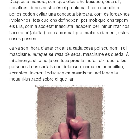
D’aquesta manera, com que elles s’ho busquen, és a dir,
nosaltres, doncs nostre és el problema. I com que ells a
penes poden evitar una conducta bàrbara, com és forçar-nos
i violar-nos, fets que ens defineixen, per molt que ens tapem
els ulls, com a societat masclista, acabem per inmunitzar-nos
i acceptar (alerta!) com a normal que, malauradament, estes
coses passen.
Ja va sent hora d’anar cridant a cada cosa pel seu nom, i el
masclisme,
aunque se vista de seda
, masclisme es queda. A
mi almenys el tema ja em toca prou la moral, així que, a les
persones i ens socials que defensen, camuflen, maquillen,
accepten, toleren i eduquen en masclisme, ací tenen la
meua il·lustració sobre el que fan: