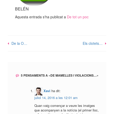
BELÉN
Aquesta entrada s'ha publicat a
De tot un poc
Navegació
De la O…
Els clotets…
d'entrades
5 PENSAMENTS A «
DE MAMELLES I VIOLACIONS…
»
Xavi
ha dit:
juliol 14, 2016 a les 12:01 am
Quan vaig començar a veure les imatges
que acompanyen a la notícia (el primer lloc,