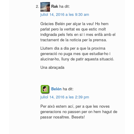
Rak
ha dit:
juliol 14, 2016 a les 9:30 am
Gràcies Belén per alçar la veu! Ho hem
parlat pero la veritat es que estic molt
indignada pels fets en si i mes enllà amb el
tractament de la noticia per la premsa.
Lluitem dia a dia per a que la proxima
generació no puga mes que estudiar-ho i
alucinar-ho, lluny de patir aquesta situació.
Una abraçada
Belén
ha dit:
juliol 14, 2016 a les 2:39 pm
Per això estem ací, per a que les noves
generacions no passen per on hem hagut de
passar nosaltres. Besets!