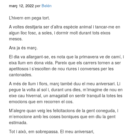
març 12, 2022
per
Belén
L’hivern em pega tort.
A voltes desitjaria ser d’altra espècie animal i tancar-me en
algun lloc fosc, a soles, i dormir molt durant tots eixos
mesos.
Ara ja és març.
El dia va allargant-se, es nota que la primavera ve de camí, i
eixa llum em dona vida. Pareix que els carrers tornen a ser
apetitosos i s’escolten de nou riures i converses per les
cantonades.
A més de llum i flors, març també duu el meu aniversari. Li
pegue la volta al sol i, durant uns dies, m’imagine de nou en
eixe cau hivernal, un amagatall on sentir tranquil·la totes les
emocions que em recorren el cos.
M’alegre quan veig les felicitacions de la gent coneguda, i
m’emocione amb les coses boniques que em diu la gent
estimada.
Tot i això, em sobrepassa. El meu aniversari,