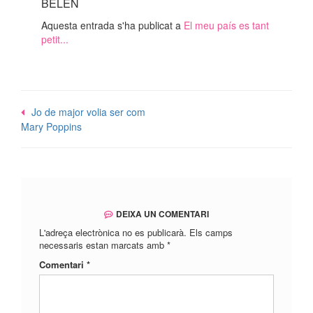
BELÉN
Aquesta entrada s'ha publicat a
El meu país es tant
petit...
Navegació
Jo de major volia ser com
Mary Poppins
d'entrades
DEIXA UN COMENTARI
L'adreça electrònica no es publicarà.
Els camps
necessaris estan marcats amb
*
Comentari
*