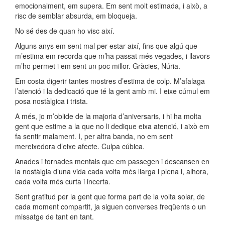
emocionalment, em supera. Em sent molt estimada, i això, a
risc de semblar absurda, em bloqueja.
No sé des de quan ho visc així.
Alguns anys em sent mal per estar així, fins que algú que
m’estima em recorda que m’ha passat més vegades, i llavors
m’ho permet i em sent un poc millor. Gràcies, Núria.
Em costa digerir tantes mostres d’estima de colp. M’afalaga
l’atenció i la dedicació que té la gent amb mi. I eixe cúmul em
posa nostàlgica i trista.
A més, jo m’oblide de la majoria d’aniversaris, i hi ha molta
gent que estime a la que no li dedique eixa atenció, i això em
fa sentir malament. I, per altra banda, no em sent
mereixedora d’eixe afecte. Culpa cúbica.
Anades i tornades mentals que em passegen i descansen en
la nostàlgia d’una vida cada volta més llarga i plena i, alhora,
cada volta més curta i incerta.
Sent gratitud per la gent que forma part de la volta solar, de
cada moment compartit, ja siguen converses freqüents o un
missatge de tant en tant.