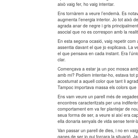
això vaig fer, ho vaig intentar.
Ens tornàrem a veure l’endemà. Es notava 
augmenta l’energia interior. Jo tot això
agrada anar de negre i gris principalment
asocial que no es correspon amb la reali
En esta segona ocasió, vaig repetir com 
assentia davant el que jo explicava. La v
el que pensava en cada instant. Era l’únic
clar.
Començava a estar ja un poc mosca amb 
amb mi? Podíem intentar-ho, estava tot per
acostumat a aquell color que tant li agr
Tampoc importava massa els colors que ll
Ens vam veure un parell més de vegades,
encontres caracteritzats per una indifer
comportament em va fer plantejar de nou f
seua forma de ser, a veure si així era cap
ella donaria senyals de vida sense tenir-
Van passar un parell de dies, i no en vaig 
ganes de ser jo qui forçara la situació. 