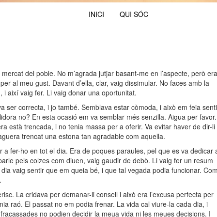
INICI
QUI SÓC
mercat del poble. No m’agrada jutjar basant-me en l’aspecte, però er
per al meu gust. Davant d’ella, clar, vaig dissimular. No faces amb la
 i així vaig fer. Li vaig donar una oportunitat.
a ser correcta, i jo també. Semblava estar còmoda, i això em feia senti
llidora no? En esta ocasió em va semblar més senzilla. Aigua per favor.
a està trencada, i no tenia massa per a oferir. Va evitar haver de dir-li
haguera trencat una estona tan agradable com aquella.
 a fer-ho en tot el dia. Era de poques paraules, pel que es va dedicar 
 parle pels colzes com diuen, vaig gaudir de debò. Li vaig fer un resum
 dia vaig sentir que em queia bé, i que tal vegada podia funcionar. Co
.
risc. La cridava per demanar-li consell i això era l’excusa perfecta per
nia raó. El passat no em podia frenar. La vida cal viure-la cada dia, i
 fracassades no podien decidir la meua vida ni les meues decisions. I