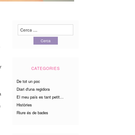
Cerca:
a
r
CATEGORIES
De tot un poc
Diari d'una regidora
a
El meu país es tant petit…
Històries
m
Riure és de bades