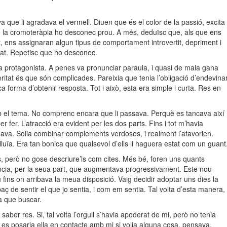
que li agradava el vermell. Diuen que és el color de la passió, excita 
 de la cromoteràpia ho desconec prou. A més, deduïsc que, als que ens
, ens assignaran algun tipus de comportament introvertit, depriment i
tat. Repetisc que ho desconec.
a protagonista. A penes va pronunciar paraula, i quasi de mala gana
eritat és que són complicades. Pareixia que tenia l’obligació d’endevina
a forma d’obtenir resposta. Tot i això, esta era simple i curta. Res en
el tema. No comprenc encara que li passava. Perquè es tancava així
 fer. L’atracció era evident per les dos parts. Fins i tot m’havia
adava. Solia combinar complements verdosos, i realment l’afavorien.
uïa. Era tan bonica que qualsevol d’ells li haguera estat com un guant
 però no gose descriure’ls com cites. Més bé, foren uns quants
ència, per la seua part, que augmentava progressivament. Este nou
ins on arribava la meua disposició. Vaig decidir adoptar uns dies la
aç de sentir el que jo sentia, i com em sentia. Tal volta d’esta manera,
la que buscar.
saber res. Si, tal volta l’orgull s’havia apoderat de mi, però no tenia
Ja es posaria ella en contacte amb mi si volia alguna cosa, pensava.