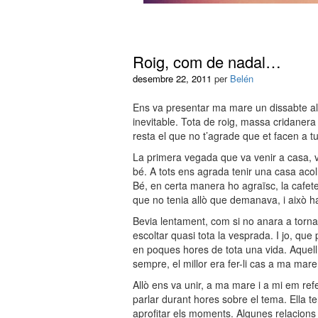
Roig, com de nadal…
desembre 22, 2011
per
Belén
Ens va presentar ma mare un dissabte al 
inevitable. Tota de roig, massa cridanera 
resta el que no t’agrade que et facen a tu,
La primera vegada que va venir a casa, v
bé. A tots ens agrada tenir una casa aco
Bé, en certa manera ho agraïsc, la cafeter
que no tenia allò que demanava, i això 
Bevia lentament, com si no anara a tornar
escoltar quasi tota la vesprada. I jo, que
en poques hores de tota una vida. Aquell
sempre, el millor era fer-li cas a ma mare
Allò ens va unir, a ma mare i a mi em refe
parlar durant hores sobre el tema. Ella te
aprofitar els moments. Algunes relacions