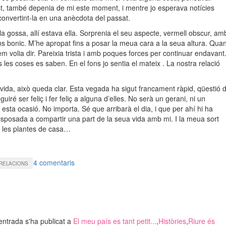
ist, també depenia de mi este moment, i mentre jo esperava notícies
 convertint-la en una anècdota del passat.
a gossa, allí estava ella. Sorprenia el seu aspecte, vermell obscur, am
s bonic. M’he apropat fins a posar la meua cara a la seua altura. Qua
em volia dir. Pareixia trista i amb poques forces per continuar endavant
les coses es saben. En el fons jo sentia el mateix . La nostra relació
vida, això queda clar. Esta vegada ha sigut francament ràpid, qüestió 
iré ser feliç i fer feliç a alguna d’elles. No serà un gerani, ni un
esta ocasió. No importa. Sé que arribarà el dia, i que per
ahí
hi ha
isposada a compartir una part de la seua vida amb mi. I la meua sort
n les plantes de casa…
a
4 comentaris
RELACIONS
Roig,
com
de
nadal…
entrada s'ha publicat a
El meu país es tant petit...
,
Històries
,
Riure és