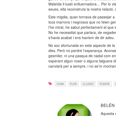
Maleïda il·lusió enlluernadora… Per lo v
seues, ella reconstruïa la nostra relació,
Este migdia, quan tornava de passejar a l
tocs marrons i negrosos que no feien gen
l’he mirat, he sabut perfectament el que 
No he necessitat que parlara, de vegades 
s’havia acabat i ens havíem de dir adeu.
No soc afortunada en este aspecte de la 
dies. Però no perdré l’esperança. Aconsegu
gesmiler, ni una pasqua de nadal com en 
esperant algun roser o alguna falguera d
canviarà per a sempre, i no se’m morira
CURA
FLOR
IL·LUSIÓ
PLANTA
BELÉN
Aquesta 