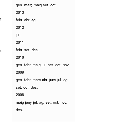
gen.
març
maig
set.
oct.
2013
b
febr.
abr.
ag.
n
2012
.
jul.
2011
febr.
set.
des.
de
2010
gen.
febr.
maig
jul.
set.
oct.
nov.
2009
gen.
febr.
març
abr.
juny
jul.
ag.
set.
oct.
des.
2008
maig
juny
jul.
ag.
set.
oct.
nov.
des.