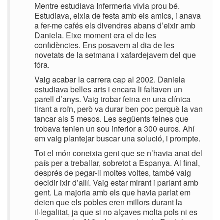
Mentre estudiava Infermeria vivia prou bé.
Estudiava, eixia de festa amb els amics, i anava
a fer-me cafés els divendres abans d’eixir amb
Daniela. Eixe moment era el de les
confidències. Ens posavem al dia de les
novetats de la setmana i xafardejavem del que
fóra.
Vaig acabar la carrera cap al 2002. Daniela
estudiava belles arts i encara li faltaven un
parell d’anys. Vaig trobar feina en una clínica
tirant a roïn, però va durar ben poc perquè la van
tancar als 5 mesos. Les següents feines que
trobava tenien un sou inferior a 300 euros. Ahí
em vaig plantejar buscar una solució, i prompte.
Tot el món coneixia gent que se n’havia anat del
país per a treballar, sobretot a Espanya. Al final,
després de pegar-li moltes voltes, també vaig
decidir ixir d’allí. Vaig estar mirant i parlant amb
gent. La majoria amb els que havia parlat em
deien que els pobles eren millors durant la
il·legalitat, ja que si no alçaves molta pols ni es