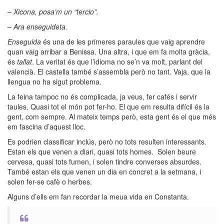
– Xicona, posa’m un
“tercio”.
– Ara enseguideta.
Enseguida
és una de les primeres paraules que vaig aprendre
quan vaig arribar a Benissa. Una altra, i que em fa molta gràcia,
és
tallat
. La veritat és que l’idioma no se’n va molt, parlant del
valencià. El castella també s’assembla però no tant. Vaja, que la
llengua no ha sigut problema.
La feina tampoc no és complicada, ja veus, fer cafés i servir
taules. Quasi tot el món pot fer-ho. El que em resulta difícil és la
gent, com sempre. Al mateix temps però, esta gent és el que més
em fascina d’aquest lloc.
Es podrien classificar inclús, però no tots resulten interessants.
Estan els que venen a diari, quasi tots homes. Solen beure
cervesa, quasi tots fumen, i solen tindre converses absurdes.
També estan els que venen un dia en concret a la setmana, i
solen fer-se cafè o herbes.
Alguns d’ells em fan recordar la meua vida en Constanta.