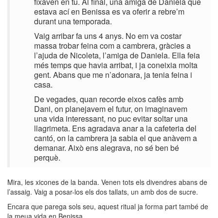
fixaven en tu. Al final, una amiga de Daniela que
estava ací en Benissa es va oferir a rebre’m
durant una temporada.
Vaig arribar fa uns 4 anys. No em va costar
massa trobar feina com a cambrera, gràcies a
l’ajuda de Nicoleta, l’amiga de Daniela. Ella feia
més temps que havia arribat, i ja coneixia molta
gent. Abans que me n’adonara, ja tenia feina i
casa.
De vegades, quan recorde eixos cafès amb
Dani, on planejavem el futur, on imaginavem
una vida interessant, no puc evitar soltar una
llagrimeta. Ens agradava anar a la cafeteria del
cantó, on la cambrera ja sabia el que anàvem a
demanar. Això ens alegrava, no sé ben bé
perquè.
Mira, les xicones de la banda. Venen tots els divendres abans de
l’assaig. Vaig a posar-los els dos tallats, un amb dos de sucre.
Encara que parega sols seu, aquest ritual ja forma part també de
la meua vida en Benissa.