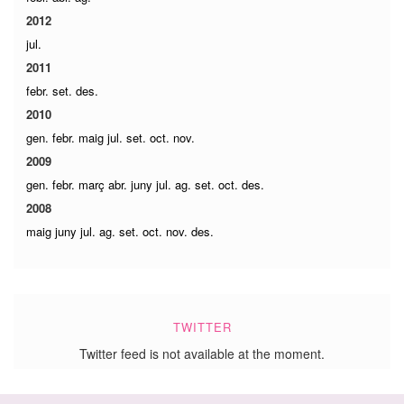
2012
jul.
2011
febr.
set.
des.
2010
gen.
febr.
maig
jul.
set.
oct.
nov.
2009
gen.
febr.
març
abr.
juny
jul.
ag.
set.
oct.
des.
2008
maig
juny
jul.
ag.
set.
oct.
nov.
des.
TWITTER
Twitter feed is not available at the moment.