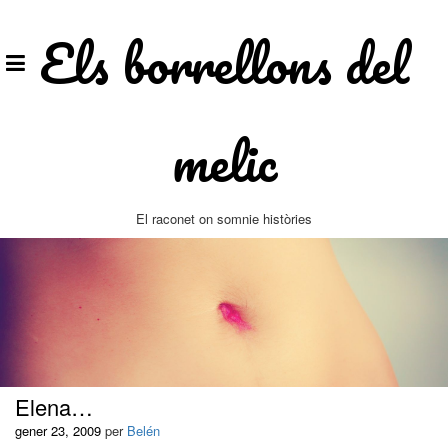
Vés
al
Els borrellons del
contingut
melic
El raconet on somnie històries
Elena…
gener 23, 2009
per
Belén