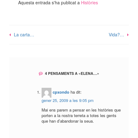
Aquesta entrada s'ha publicat a
Històries
Navegació
La carta…
Vida?…
d'entrades
4 PENSAMENTS A «
ELENA…
»
cpxondo
ha dit:
gener 25, 2009 a les 9:05 pm
Mai ens parem a pensar en les històries que
porten a la nostra terreta a totes les gents
que han d’abandonar la seua.