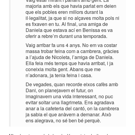
majoria amb els que havia parlat em deien
que els pobles eren millors durant la
il·legalitat, ja que si no alçaves molta pols ni
es fixaven en tu. Al final, una amiga de
Daniela que estava ací en Benissa es va
oferir a rebre’m durant una temporada.
Vaig arribar fa uns 4 anys. No em va costar
massa trobar feina com a cambrera, gràcies
a l’ajuda de Nicoleta, l’amiga de Daniela.
Ella feia més temps que havia arribat, i ja
coneixia molta gent. Abans que me
n’adonara, ja tenia feina i casa.
De vegades, quan recorde eixos cafès amb
Dani, on planejavem el futur, on
imaginavem una vida interessant, no puc
evitar soltar una llagrimeta. Ens agradava
anar a la cafeteria del cantó, on la cambrera
ja sabia el que anàvem a demanar. Això
ens alegrava, no sé ben bé perquè.