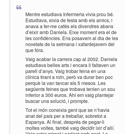
Mentre estudiava Infermeria vivia prou bé.
Estudiava, eixia de festa amb els amics, i
anava a fer-me cafés els divendres abans
d’eixir amb Daniela. Eixe moment era el de
les confidències. Ens posavem al dia de les
novetats de la setmana i xafardejavem del
que fóra.
Vaig acabar la carrera cap al 2002. Daniela
estudiava belles arts i encara li faltaven un
parell d’anys. Vaig trobar feina en una
clínica tirant a roïn, però va durar ben poc
perquè la van tancar als 5 mesos. Les
següents feines que trobava tenien un sou
inferior a 300 euros. Ahí em vaig plantejar
buscar una solució, i prompte.
Tot el món coneixia gent que se n’havia
anat del país per a treballar, sobretot a
Espanya. Al final, després de pegar-li
moltes voltes, també vaig decidir ixir d’allí.
Vaig estar mirant i parlant amb gent. La