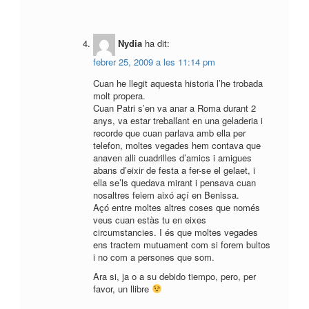
Nydia
ha dit:
febrer 25, 2009 a les 11:14 pm
Cuan he llegit aquesta historia l’he trobada
molt propera.
Cuan Patri s’en va anar a Roma durant 2
anys, va estar treballant en una geladeria i
recorde que cuan parlava amb ella per
telefon, moltes vegades hem contava que
anaven alli cuadrilles d’amics i amigues
abans d’eixir de festa a fer-se el gelaet, i
ella se’ls quedava mirant i pensava cuan
nosaltres feiem aixó açí en Benissa.
Açó entre moltes altres coses que només
veus cuan estàs tu en eixes
circumstancies. I és que moltes vegades
ens tractem mutuament com si forem bultos
i no com a persones que som.
Ara si, ja o a su debido tiempo, pero, per
favor, un llibre