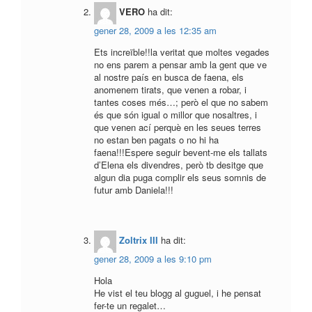
VERO
ha dit:
gener 28, 2009 a les 12:35 am
Ets increïble!!la veritat que moltes vegades
no ens parem a pensar amb la gent que ve
al nostre país en busca de faena, els
anomenem tirats, que venen a robar, i
tantes coses més…; però el que no sabem
és que són igual o millor que nosaltres, i
que venen ací perquè en les seues terres
no estan ben pagats o no hi ha
faena!!!Espere seguir bevent-me els tallats
d’Elena els divendres, però tb desitge que
algun dia puga complir els seus somnis de
futur amb Daniela!!!
Zoltrix III
ha dit:
gener 28, 2009 a les 9:10 pm
Hola
He vist el teu blogg al guguel, i he pensat
fer-te un regalet…