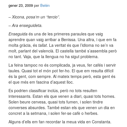
gener 23, 2009
per
Belén
– Xicona, posa’m un
“tercio”.
– Ara enseguideta.
Enseguida
és una de les primeres paraules que vaig
aprendre quan vaig arribar a Benissa. Una altra, i que em fa
molta gràcia, és
tallat
. La veritat és que l’idioma no se’n va
molt, parlant del valencià. El castella també s’assembla però
no tant. Vaja, que la llengua no ha sigut problema.
La feina tampoc no és complicada, ja veus, fer cafés i servir
taules. Quasi tot el món pot fer-ho. El que em resulta difícil
és la gent, com sempre. Al mateix temps però, esta gent és
el que més em fascina d’aquest lloc.
Es podrien classificar inclús, però no tots resulten
interessants. Estan els que venen a diari, quasi tots homes.
Solen beure cervesa, quasi tots fumen, i solen tindre
converses absurdes. També estan els que venen un dia en
concret a la setmana, i solen fer-se cafè o herbes.
Alguns d’ells em fan recordar la meua vida en Constanta.