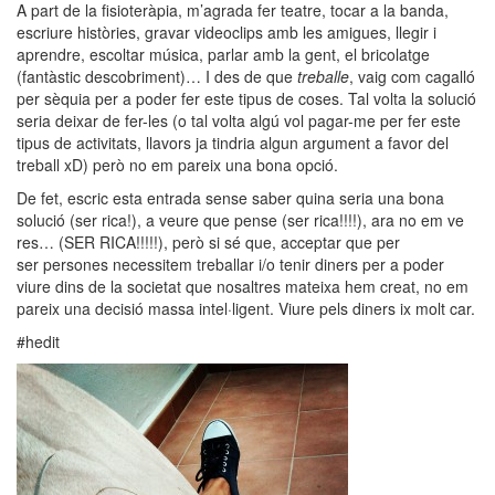
A part de la fisioteràpia, m’agrada fer teatre, tocar a la banda,
escriure històries, gravar videoclips amb les amigues, llegir i
aprendre, escoltar música, parlar amb la gent, el bricolatge
(fantàstic descobriment)… I des de que
treballe
, vaig com cagalló
per sèquia per a poder fer este tipus de coses. Tal volta la solució
seria deixar de fer-les (o tal volta algú vol pagar-me per fer este
tipus de activitats, llavors ja tindria algun argument a favor del
treball xD) però no em pareix una bona opció.
De fet, escric esta entrada sense saber quina seria una bona
solució (ser rica!), a veure que pense (ser rica!!!!), ara no em ve
res… (SER RICA!!!!!), però si sé que, acceptar que per
ser persones necessitem treballar i/o tenir diners per a poder
viure dins de la societat que nosaltres mateixa hem creat, no em
pareix una decisió massa intel·ligent. Viure pels diners ix molt car.
#hedit