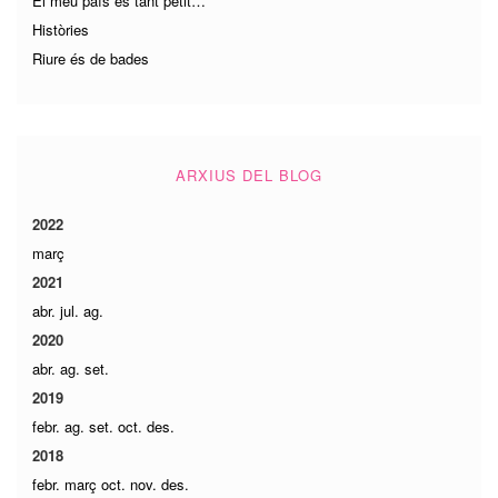
El meu país es tant petit…
Històries
Riure és de bades
ARXIUS DEL BLOG
2022
març
2021
abr.
jul.
ag.
2020
abr.
ag.
set.
2019
febr.
ag.
set.
oct.
des.
2018
febr.
març
oct.
nov.
des.