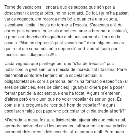
Torne de vacacions i, encara que es suposa que són per a
descansar i carregar piles, no ho sent així. De fet, i ja m’ha passat
varies vegades, em recorda més bé a quan era una xiqueta,
s’acabava l’estiu, i havia de tornar a l’escola. S’acabava allò de
córrer pels bancals, pujar als ametlers, anar a berenar a l’estació,
o practicar de
cabo
d’esquadra amb uns sarment a l’era de la
caseta. “Això és depressió post-vacacional” direu alguns, encara
que a mi em sona més bé a depressió peri-laboral (serà per
tecnicismes i diagnòstics!!!).
Cada vegada que plantege per què “s’ha de treballar” puc
notar com la gent sent una mescla de incredulitat i llàstima. Parle
del treball conforme l’entenc en la societat actual: la
obligatorietat de, com a persona, tenir una formació específica (si
eres de ciències, eres de ciències) i guanyar diners per a poder
formar part de la societat que ens ha tocat. Alguns m’entenen,
d’altres però em diuen que no voler treballar és ser un gos. És
com si a la pregunta de “per què hem de treballar?” alguns
escoltaren “algú pot pagar-me per estar tot el dia tirada al sofà?”
M’agrada la meua feina, la fisioteràpia, ajudar als que estan mal,
aprendre sobre el cos i les persones, millorar en la meua pràctica
aprenent dels erros i dels encerts, si, m’agrada molt. Però quan