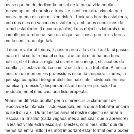
pense que he de dedicar la meitat de la meua vida adulta
(descomptant el dormir) a treballar, sent com eixa xiqueta que
encara queda dins de mi s’entristeix. Tenir uns horaris establerts,
amb uns dies de vacances establerts, amb unes condicions de
treball establertes (i encara gràcies) i uns objectius laborals que
complir per a rebre un sou en el que se li posa preu a les hores
em fa sentir que algo falla.
Li donem valor al temps, li posem preu a la vida. Tant fa si passes
mala nit, si se te trenca el cotxe, si un amic et dona una bona
noticia, si et baixa la regla, si es mor un conegut, si t’acabes de
barallar , si estàs eufòrica com si estic trista: a treballar. A més a
més, en un món on les professions estan tan especialitzades, fa
que siga complicat integrar distintes habilitats individuals en una
mateixa “professió”, despersonalitzant esta en pro sols d’un
producte, en el meu cas, una fisioterapeuta.
Abans he dit “vida adulta” per a diferenciar-la clarament de
l’època de la infància i l’adolescència, en la que a treballar encara
no se li diu així. Durant estos anys el nostre objectiu és anar a
l’escola i a l’institut (cada vegada més a estudiar que a aprendre)
i a les activitats extra-escolars. D’estes, com més millor que de
menut tot entra millor i és molt important estar format per a poder