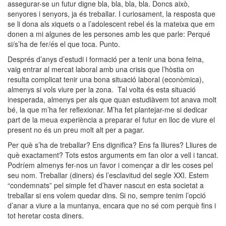
assegurar-se un futur digne bla, bla, bla, bla. Doncs això,
senyores i senyors, ja és treballar. I curiosament, la resposta que
se li dona als xiquets o a l’adolescent rebel és la mateixa que em
donen a mi algunes de les persones amb les que parle: Perqué
si/s’ha de fer/és el que toca. Punto.
Després d’anys d’estudi i formació per a tenir una bona feina,
vaig entrar al mercat laboral amb una crisis que l’hòstia on
resulta complicat tenir una bona situació laboral (econòmica),
almenys si vols viure per la zona. Tal volta és esta situació
inesperada, almenys per als que quan estudiàvem tot anava molt
bé, la que m’ha fer reflexionar. M’ha fet plantejar-me si dedicar
part de la meua experiència a preparar el futur en lloc de viure el
present no és un preu molt alt per a pagar.
Per què s’ha de treballar? Ens dignifica? Ens fa lliures? Lliures de
què exactament? Tots estos arguments em fan olor a vell i tancat.
Podríem almenys fer-nos un favor i començar a dir les coses pel
seu nom. Treballar (diners) és l’esclavitud del segle XXI. Estem
“condemnats” pel simple fet d’haver nascut en esta societat a
treballar si ens volem quedar dins. Si no, sempre tenim l’opció
d’anar a viure a la muntanya, encara que no sé com perquè fins i
tot heretar costa diners.