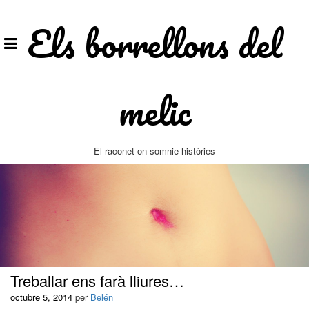
Vés
al
Els borrellons del
contingut
melic
El raconet on somnie històries
Treballar ens farà lliures…
octubre 5, 2014
per
Belén