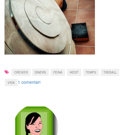
CREIXER
DINERS
FEINA
HEDIT
TEMPS
TREBALL
a
1 comentari
VIDA
Treballar
ens
farà
lliures…