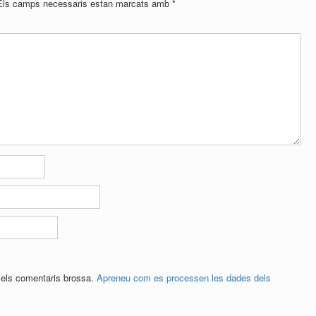
Els camps necessaris estan marcats amb
*
r els comentaris brossa.
Apreneu com es processen les dades dels