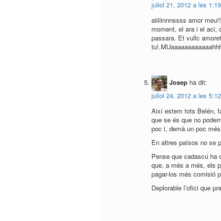
juliol 21, 2012 a les 1:1
aiiiiinnnssss amor meu!!!
moment, el ara i el aci,
passara. Et vullc amoret
tu!.MUaaaaaaaaaaaahh
Josep
ha dit:
juliol 24, 2012 a les 5:1
Així estem tots Belén, fa
que se és que no podem 
poc i, demà un poc més
En altres països no se p
Pense que cadascú ha de 
que, a més a més, els po
pagar-los més comisió per
Deplorable l’ofici que pr