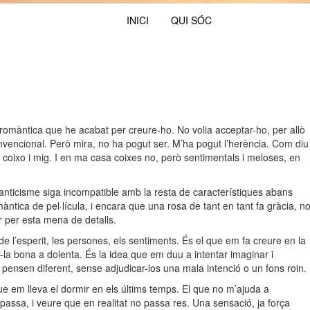
INICI
QUI SÓC
romàntica que he acabat per creure-ho. No volia acceptar-ho, per allò
convencional. Però mira, no ha pogut ser. M’ha pogut l’herència. Com diu
y, coixo i mig. I en ma casa coixes no, però sentimentals i meloses, en
anticisme siga incompatible amb la resta de característiques abans
ica de pel·lícula, i encara que una rosa de tant en tant fa gràcia, n
 per esta mena de detalls.
de l’esperit, les persones, els sentiments. És el que em fa creure en la
-la bona a dolenta. És la idea que em duu a intentar imaginar i
 pensen diferent, sense adjudicar-los una mala intenció o un fons roin.
e em lleva el dormir en els últims temps. El que no m’ajuda a
assa, i veure que en realitat no passa res. Una sensació, ja força