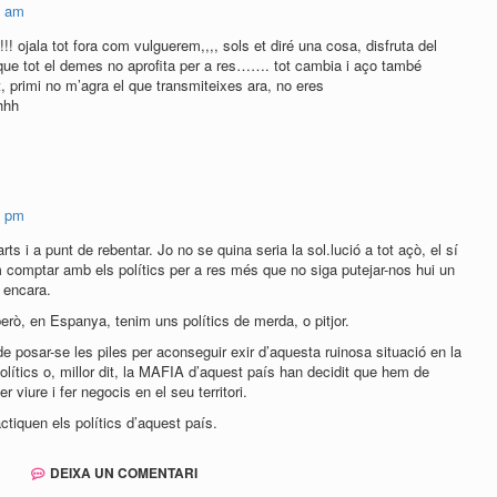
9 am
!! ojala tot fora com vulguerem,,,, sols et diré una cosa, disfruta del
 que tot el demes no aprofita per a res……. tot cambia i aço també
, primi no m’agra el que transmiteixes ara, no eres
hhh
2 pm
rts i a punt de rebentar. Jo no se quina seria la sol.lució a tot açò, el sí
comptar amb els polítics per a res més que no siga putejar-nos hui un
 encara.
erò, en Espanya, tenim uns polítics de merda, o pitjor.
posar-se les piles per aconseguir exir d’aquesta ruinosa situació en la
lítics o, millor dit, la MAFIA d’aquest país han decidit que hem de
 viure i fer negocis en el seu territori.
actiquen els polítics d’aquest país.
DEIXA UN COMENTARI