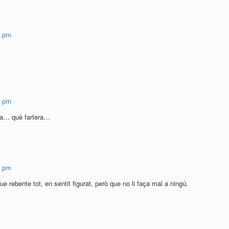
5 pm
0 pm
na… què fartera…
3 pm
ebente tot, en sentit figurat, però que no li faça mal a ningú.