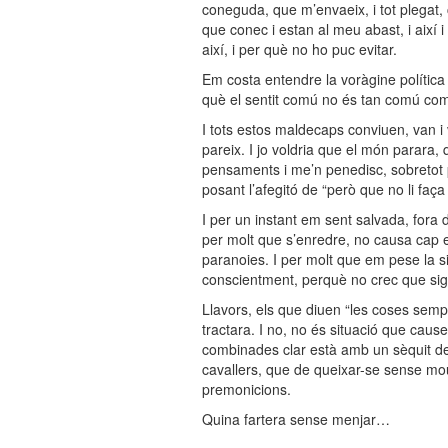
coneguda, que m’envaeix, i tot plegat, c
que conec i estan al meu abast, i així 
així, i per què no ho puc evitar.
Em costa entendre la voràgine política
què el sentit comú no és tan comú com
I tots estos maldecaps conviuen, van i
pareix. I jo voldria que el món parara,
pensaments i me’n penedisc, sobretot p
posant l’afegitó de “però que no li faça
I per un instant em sent salvada, fora d
per molt que s’enredre, no causa cap 
paranoies. I per molt que em pese la si
conscientment, perquè no crec que siga 
Llavors, els que diuen “les coses sempre
tractara. I no, no és situació que caus
combinades clar està amb un sèquit de tòp
cavallers, que de queixar-se sense mo
premonicions.
Quina fartera sense menjar…