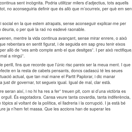
ontinua sent incògnita. Podria utilitzar milers d’adjectius, tots aquells
i tot, no aconseguiria definir que és allò que m’ocurreix, per què em sen
 i social en la que estem atrapats, sense aconseguir explicar-me per
 deuria, o per què la raó no esdevé raonable.
 venen, mentre la vida continua avançant, sense mirar enrere, o això
 que rebentara en sentit figurat, i de seguida em sap greu tenir eixos
er allò de “ves amb compte amb el que desitges”. I per això rectifique
 mal a ningú”.
e perill, fins que recorde que l’únic risc pareix ser la meua ment. I que
efecte en la resta de cabets pensants, doncs cadascú té les seues
tuació actual, que tan mal mane el Partit Paplorar, i dic manar
just dir governar, tot segueix igual. Igual de mal, clar està.
 seran així, i no hi ha res a fer” treuen pit, com si d’una victòria es
e orgull. És esgotadora. Cansa veure tanta covardia, tanta indiferència,
ics al voltant de la política, el lladreria i la corrupció. I ja està bé
ure ja n’hem fet massa. Que les accions han de superar les