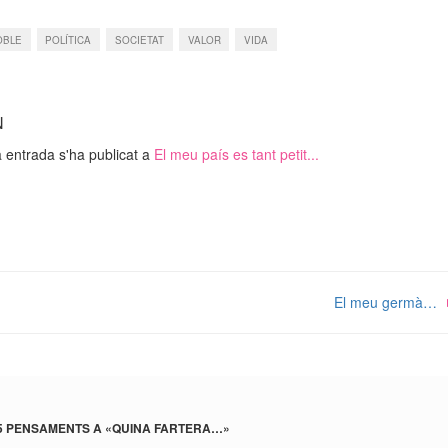
OBLE
POLÍTICA
SOCIETAT
VALOR
VIDA
N
 entrada s'ha publicat a
El meu país es tant petit...
El meu germà…
5 PENSAMENTS A «
QUINA FARTERA…
»