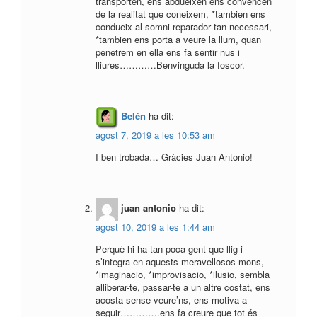
transporten, ens abdueixen ens convencen
de la realitat que coneixem, *tambien ens
condueix al somni reparador tan necessari,
*tambien ens porta a veure la llum, quan
penetrem en ella ens fa sentir nus i
lliures…………Benvinguda la foscor.
Belén
ha dit:
agost 7, 2019 a les 10:53 am
I ben trobada… Gràcies Juan Antonio!
juan antonio
ha dit:
agost 10, 2019 a les 1:44 am
Perquè hi ha tan poca gent que llig i
s’integra en aquests meravellosos mons,
*imaginacio, *improvisacio, *ilusio, sembla
alliberar-te, passar-te a un altre costat, ens
acosta sense veure’ns, ens motiva a
seguir………….ens fa creure que tot és