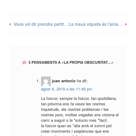
Navegació
Viure vol dir prendre partit…
La meua xiqueta és l’ama…
d'entrades
3 PENSAMENTS A «
LA PRÒPIA OBSCURITAT…
»
juan antonio
ha dit:
agost 6, 2019 a les 11:45 pm
La foscor, sempre la foscor, tan quotidiana,
tan pròxima ens fa veure les nostres
inquietuds, els nostres problemes i les
nostres pors, moltes vegades ens visiona el
camí a seguir o la *solucio mes *facil.
la foscor quan es *alia amb el somni pot
crear moviments i seqüències que ens