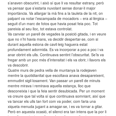
s’anaven obscurint, i això sí que li va resultar estrany, però
va pensar que s’estaria nuvolant sense donar-li major
importància. Va allargar la mà fins a la tauleta de la nit, on
palpant va notar l’escampada de mocadors – era al·lèrgica –
seguit d’un marc de fotos que havia posat feia poc. Tot
pareixia al seu lloc, tot estava controlat.
Va canviar un parell de vegades la posició gitada, i en veure
que no n’hi havia mans, va decidir despertar-se, com si
durant aquella estona de cavil·leig haguera estat
profundament adormida. Es va incorporar a poc a poc i va
anar obrint els ulls. Continuava sentint l’obscuritat. Se’ls va
fregar amb un poc més d’intensitat i els va obrir, i llavors els
va descobrir.
Quatre murs de pedra vella de muntanya la rodejaven
mentre la quotidianitat que escoltava anava desapareixent,
emmudint sigil·losament. Van passar un parell de minuts
mentre mirava i remirava aquella estança, lloc que
desconeixia i que la feia sentir desubicada. Per un moment
va creure que tal volta sí que continuava somniant, així que
va tancar els ulls tan fort com va poder, com faria una
xiqueta menuda jugant a amagar-se, i es va tornar a gitar.
Però en aquesta ocasió, el silenci era tan intens que la por li