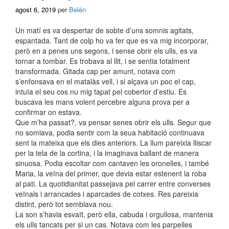
agost 6, 2019
per
Belén
Un matí es va despertar de sobte d’uns somnis agitats,
espantada. Tant de colp ho va fer que es va mig incorporar,
però en a penes uns segons, i sense obrir els ulls, es va
tornar a tombar. Es trobava al llit, i se sentia totalment
transformada. Gitada cap per amunt, notava com
s’enfonsava en el matalàs vell, i si alçava un poc el cap,
intuïa el seu cos nu mig tapat pel cobertor d’estiu. Es
buscava les mans volent percebre alguna prova per a
confirmar on estava.
Que m’ha passat?, va pensar senes obrir els ulls. Segur que
no somiava, podia sentir com la seua habitació continuava
sent la mateixa que els dies anteriors. La llum pareixia lliscar
per la tela de la cortina, i la imaginava ballant de manera
sinuosa. Podia escoltar com cantaven les oronelles, i també
Maria, la veïna del primer, que devia estar estenent la roba
al pati. La quotidianitat passejava pel carrer entre converses
veïnals i arrancades i aparcades de cotxes. Res pareixia
distint, però tot semblava nou.
La son s’havia esvaït, però ella, cabuda i orgullosa, mantenia
els ulls tancats per si un cas. Notava com les parpelles