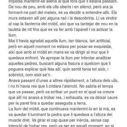
impedia mantenir-se aliena al que fora que li estava passant.
De nou de peu, amb els ulls oberts i en silenci, però ara ja
formant-ne part del mateix, es va decidir a entendre allò. Els
murs estaven allí per alguna raó i la descobriria. Li va vindre
al cap la llanterna del mòbil, així que va tantejar de nou en la
tauleta de nit fins que es va fer amb l’aparell i va activar la
llum.
Mai li havia agradat aquella llum, tan blanca, tan artificial,
però en aquell moment no estava per posar-se exquisida,
així que amb el mòbil en mans es va dirigir al mur que li
quedava enfront. Va apropar la llum per intentar analitzar
aquelles pedres, buscant alguna fissura o quelcom que li
poguera explicar què feia allí, quin sentit tenia tot això, i
sobretot, com eixir-se’n.
Anava passant d’unes a altres ràpidament, a l’altura dels ulls,
i no hi havia res que li cridara l’atenció. No sabria el temps
que va passar, però va arribar un punt en el qual va creure
que allí no anava a trobar res, i exhausta, es va deixar caure
per la paret fins a quedar asseguda a terra.
La llum del mòbil, que continuava mantenint-lo en la mà, es
va quedar il·luminant la pedra que li quedava a l’altura del
muscle dret. Va girar el cap quasi per inèrcia, sense cap
intenció de trobar res, però va ser en aquell moment, en el