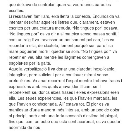
que deixava de controlar, quan va veure unes paraules
escrites.
Li resultaven familiars, eixa lletra la coneixia. Encuriosida va
intentar desxifrar aquelles lletres que, clarament, estaven
escrites per una criatura menuda. “No tingues por” posava.
“No tingues por” es va dir a si mateixa sense massa sentit, i
com un raig li va travessar un pensament pel cap, i es va
recordar a ella, de xicoteta, tement perquè son pare i sa
mare pogueren morir i quedar-se sola. “No tingues por” va
repetir en veu alta mentre les llàgrimes començaven a
esgolar-se per la galta.
Aquella verbalització li va donar una claredat inexplicable,
intangible, però suficient per a continuar mirant sense
pretenir res. Va anar recorrent l’espai mentre trobava frases i
expressions amb les quals anava identificant-se, i
reconeixent-se, doncs eixes frases i eixes expressions eren
ella. Les seues experiències, les que l’havien marcada, les
que l’havien condicionada. Allí estava tot. El plor es va
manifestar d’una manera més intensa, amb un poc de dolor
al principi, però amb una forta sensació d’estima tot plegat,
fins que, com un bebé que està sent acaronat, es va quedar
adormida de nou.