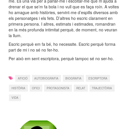
me. És una via per a parlar-me i escoltar-me que m’ajuda a
drenar el que se’m fa bola i no vull que es faça roín. A voltes
ho amague amb històries, servint-me d’espills diversos amb
els personatges i els fets. D’altres ho escric clarament en
primera persona. I altres, estimats i estimades, romandran
en la més profunda intimitat perquè, de moment, no veuran
la llum.
Escric perquè em fa bé, ho necessite. Escric perquè forma
part de mi i no sé no fer-ho.
Per això em sent escriptora, perquè tampoc sé no ser-ho.
AFICIÓ
AUTOBIOGRAFIA
BIOGRAFIA
ESCRIPTORA
HISTÒRIA
OFICI
PROTAGONISTA
RELAT
TRAJECTÒRIA
VIDA