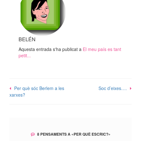
BELÉN
Aquesta entrada s'ha publicat a
El meu país es tant
petit...
Navegació
Per què sóc Berlem a les
Soc d’eixes….
xarxes?
d'entrades
8 PENSAMENTS A «
PER QUÈ ESCRIC?
»