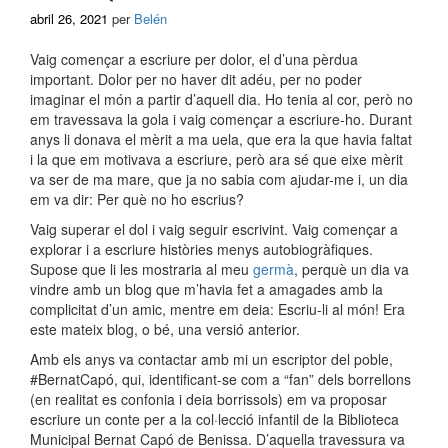
abril 26, 2021
per
Belén
Vaig començar a escriure per dolor, el d’una pèrdua
important. Dolor per no haver dit adéu, per no poder
imaginar el món a partir d’aquell dia. Ho tenia al cor, però no
em travessava la gola i vaig començar a escriure-ho. Durant
anys li donava el mèrit a ma uela, que era la que havia faltat
i la que em motivava a escriure, però ara sé que eixe mèrit
va ser de ma mare, que ja no sabia com ajudar-me i, un dia
em va dir: Per què no ho escrius?
Vaig superar el dol i vaig seguir escrivint. Vaig començar a
explorar i a escriure històries menys autobiogràfiques.
Supose que li les mostraria al meu
germà
, perquè un dia va
vindre amb un blog que m’havia fet a amagades amb la
complicitat d’un amic, mentre em deia: Escriu-li al món! Era
este mateix blog, o bé, una versió anterior.
Amb els anys va contactar amb mi un escriptor del poble,
#BernatCapó, qui, identificant-se com a “fan” dels borrellons
(en realitat es confonia i deia borrissols) em va proposar
escriure un conte per a la col·lecció infantil de la Biblioteca
Municipal Bernat Capó de Benissa. D’aquella travessura va