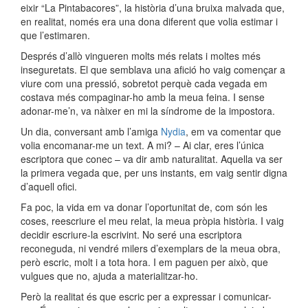
eixir “La Pintabacores”, la història d’una bruixa malvada que,
en realitat, només era una dona diferent que volia estimar i
que l’estimaren.
Després d’allò vingueren molts més relats i moltes més
inseguretats. El que semblava una afició ho vaig començar a
viure com una pressió, sobretot perquè cada vegada em
costava més compaginar-ho amb la meua feina. I sense
adonar-me’n, va nàixer en mi la síndrome de la impostora.
Un dia, conversant amb l’amiga
Nydia
, em va comentar que
volia encomanar-me un text. A mi? – Ai clar, eres l’única
escriptora que conec – va dir amb naturalitat. Aquella va ser
la primera vegada que, per uns instants, em vaig sentir digna
d’aquell ofici.
Fa poc, la vida em va donar l’oportunitat de, com són les
coses, reescriure el meu relat, la meua pròpia història. I vaig
decidir escriure-la escrivint. No seré una escriptora
reconeguda, ni vendré milers d’exemplars de la meua obra,
però escric, molt i a tota hora. I em paguen per això, que
vulgues que no, ajuda a materialitzar-ho.
Però la realitat és que escric per a expressar i comunicar-