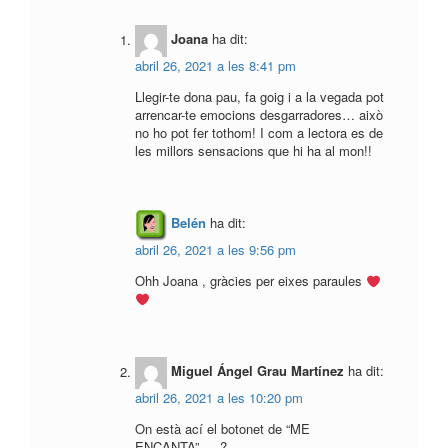
Joana
ha dit:
abril 26, 2021 a les 8:41 pm
Llegir-te dona pau, fa goig i a la vegada pot
arrencar-te emocions desgarradores… això
no ho pot fer tothom! I com a lectora es de
les millors sensacions que hi ha al mon!!
Belén
ha dit:
abril 26, 2021 a les 9:56 pm
Ohh Joana , gràcies per eixes paraules
Miguel Ángel Grau Martínez
ha dit:
abril 26, 2021 a les 10:20 pm
On està ací el botonet de “ME
ENCANTA”…..?