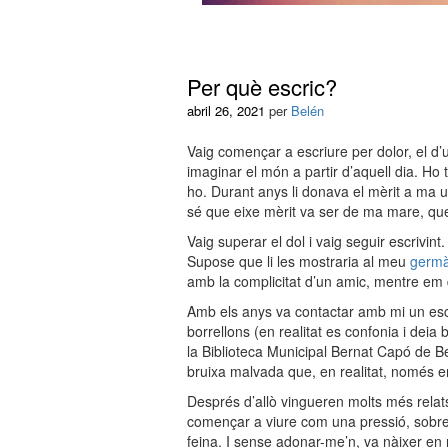
Per què escric?
abril 26, 2021
per
Belén
Vaig començar a escriure per dolor, el d
imaginar el món a partir d’aquell dia. Ho 
ho. Durant anys li donava el mèrit a ma u
sé que eixe mèrit va ser de ma mare, que
Vaig superar el dol i vaig seguir escrivin
Supose que li les mostraria al meu
germ
amb la complicitat d’un amic, mentre em de
Amb els anys va contactar amb mi un escri
borrellons (en realitat es confonia i deia 
la Biblioteca Municipal Bernat Capó de Be
bruixa malvada que, en realitat, només er
Després d’allò vingueren molts més relat
començar a viure com una pressió, sob
feina. I sense adonar-me’n, va nàixer en