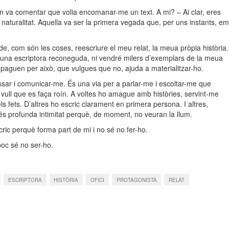
m va comentar que volia encomanar-me un text. A mi? – Ai clar, eres
 naturalitat. Aquella va ser la primera vegada que, per uns instants, em
de, com són les coses, reescriure el meu relat, la meua pròpia història.
ré una escriptora reconeguda, ni vendré milers d’exemplars de la meua
em paguen per això, que vulgues que no, ajuda a materialitzar-ho.
essar i comunicar-me. És una via per a parlar-me i escoltar-me que
 vull que es faça roín. A voltes ho amague amb històries, servint-me
ls fets. D’altres ho escric clarament en primera persona. I altres,
s profunda intimitat perquè, de moment, no veuran la llum.
ric perquè forma part de mi i no sé no fer-ho.
oc sé no ser-ho.
ESCRIPTORA
HISTÒRIA
OFICI
PROTAGONISTA
RELAT
?