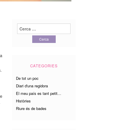
Cerca:
ra
CATEGORIES
.
De tot un poc
Diari d'una regidora
El meu país es tant petit…
de
Històries
a
Riure és de bades