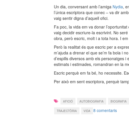
Un dia, conversant amb l’amiga
Nydia
, e
l’única escriptora que conec – va dir amb
vaig sentir digna d’aquell ofici.
Fa poc, la vida em va donar l’oportunitat 
vaig decidir escriure-la escrivint. No se
obra, però escric, molt i a tota hora. I 
Però la realitat és que escric per a expr
m’ajuda a drenar el que se’m fa bola i no
d’espills diversos amb els personatges i e
estimats i estimades, romandran en la mé
Escric perquè em fa bé, ho necessite. Esc
Per això em sent escriptora, perquè tamp
AFICIÓ
AUTOBIOGRAFIA
BIOGRAFIA
a
8 comentaris
TRAJECTÒRIA
VIDA
Per
què
escric