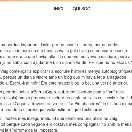
INICI
QUI SÓC
’una pèrdua important. Dolor per no haver dit adéu, per no poder
tenia al cor, però no em travessava la gola i vaig començar a escriure-
ela, que era la que havia faltat i la que em motivava a escriure, però a
 ja no sabia com ajudar-me i, un dia em va dir: Per què no ho escrius?
t. Vaig començar a explorar i a escriure històries menys autobiogràfiques
à
, perquè un dia va vindre amb un blog que m’havia fet a amagades
ia: Escriu-li al món! Era este mateix blog, o bé, una versió anterior.
ptor del poble, #BernatCapó, qui, identificant-se com a “fan” dels
borrissols) em va proposar escriure un conte per a la col·lecció infantil 
nissa. D’aquella travessura va eixir “La Pintabacores”, la història d’un
a una dona diferent que volia estimar i que l’estimaren.
s i moltes més inseguretats. El que semblava una afició ho vaig
retot perquè cada vegada em costava més compaginar-ho amb la meua
 mi la síndrome de la impostora.