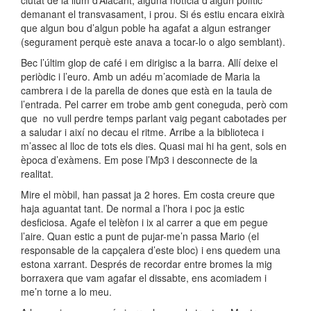
ciutat de la llum d’Alacant, alguna notícia d’algun polític
demanant el transvasament, i prou. Si és estiu encara eixirà
que algun bou d’algun poble ha agafat a algun estranger
(segurament perquè este anava a tocar-lo o algo semblant).
Bec l’últim glop de café i em dirigisc a la barra. Allí deixe el
periòdic i l’euro. Amb un adéu m’acomiade de Maria la
cambrera i de la parella de dones que està en la taula de
l’entrada. Pel carrer em trobe amb gent coneguda, però com
que no vull perdre temps parlant vaig pegant cabotades per
a saludar i així no decau el ritme. Arribe a la biblioteca i
m’assec al lloc de tots els dies. Quasi mai hi ha gent, sols en
època d’exàmens. Em pose l’Mp3 i desconnecte de la
realitat.
Mire el mòbil, han passat ja 2 hores. Em costa creure que
haja aguantat tant. De normal a l’hora i poc ja estic
desficiosa. Agafe el telèfon i ix al carrer a que em pegue
l’aire. Quan estic a punt de pujar-me’n passa Mario (el
responsable de la capçalera d’este bloc) i ens quedem una
estona xarrant. Després de recordar entre bromes la mig
borraxera que vam agafar el dissabte, ens acomiadem i
me’n torne a lo meu.