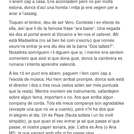
n’anem cap a casa. Ens acomiadem però no per molta
estona, doncs d’ací una horeta i mitja ja ens vegem per a
anar a l’assaig.
Toquen el timbre, deu de ser Vero. Conteste i en efecte és
ella, així que li dic la famosa frase “ara baixe”. Una vegada
les dos al portal anem al Vizcaíno a fer-nos el cafenet. Allí
està Madaelina (no sé ben bé com s’escriu) que només
veure’ns entrar ja ens diu des de la barra “Dos tallats?”.
Nosaltres somriguem i li diguem que si, i mentre ens sentem
comentem que això si que dona gust, doncs la cambrera es
rumana i intenta aprendre valencià.
A les 10 en punt ens alcem, paguem i fem camí cap a
l’escola de música. Hui hem arribat prompte, doncs sols està
el director i dos o tres nous (estos solen ser més puntuals
que la resta). Mentre montem els instruments, xafardejem
sobre algun tema, important o no, fins que arriba algun
company de corda. Tots els meus companys son agradables
(excepte una que no ve a cuento), però n’hi ha dos que
m’alegren el dia. Un és Pepe (flauta solista i un tio molt
simpàtic), ja que quan el vec entrar ja sé que passe el que
passe, el nostre paper sonara, jeje. L’altra es Ana (o Ana
Mª), ja que xarrant amb ella m’ho passe pipa.