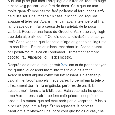
A la una ja no puc més i arreplegue els trastos. Mentre puge
a casa vaig pensant que faré de dinar. Com que no tinc
molta gana d’embrutar-me faré pollastre al forn, doncs això
es cuina sol. Una vegada en casa, encenc i de seguida
apague el televisor. Abans m’encantaba la tele, però al final
ja no saps que mirar a causa de la varietat, de la poca
varietat. Recorde una frase de Groucho Marx que vaig llegir
que deia algo així com ” Qui diu que la televisió no ensenya
res? Cada vegada que l’encenc m’agafen ganes de llegir-me
un bon llibre”. Em ric en silenci recordant-la. Acabe optant
per posar-me música en l’ordinador. Ultimament sempre
escolte Pau Alabajos i el Fill del mestre.
Després de dinar, el meu germà
Xavi
em crida per ensenyar-
me qualsevol descobriment informàtic que haja fet hui.
Acabem tenint alguna conversa interessant. En acabar jo
vaig al menjador amb els meus pares i o bé mirem la tele o
directament dormim la migdiada, però res de profit. En
acabar, me’n torne a la biblioteca. Esta vesprada he quedat
amb Vero (mensa) així que fem cafè primer i després ens
posem. Lo mateix que pel mati però per la vesprada. A les 8
o per ahí peguem a fugir. Si ens agradara la cervesa
pararíem a fer-nos-en una, però com que no és el cas, ens