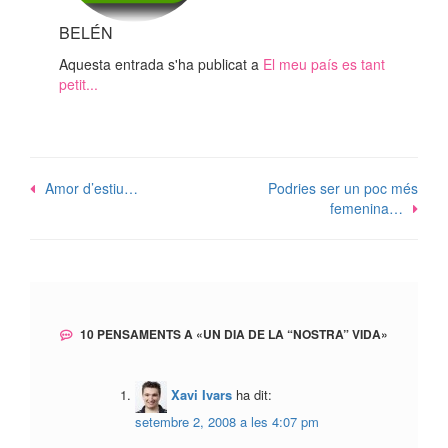
BELÉN
Aquesta entrada s'ha publicat a
El meu país es tant
petit...
Navegació
Amor d’estiu…
Podries ser un poc més
femenina…
d'entrades
10 PENSAMENTS A «
UN DIA DE LA “NOSTRA” VIDA
»
Xavi Ivars
ha dit:
setembre 2, 2008 a les 4:07 pm