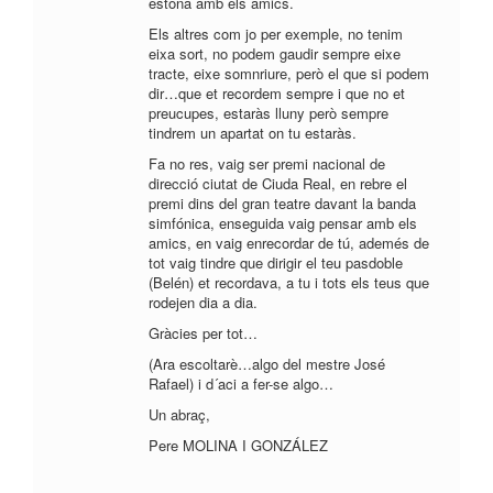
estona amb els amics.
Els altres com jo per exemple, no tenim
eixa sort, no podem gaudir sempre eixe
tracte, eixe somnriure, però el que si podem
dir…que et recordem sempre i que no et
preucupes, estaràs lluny però sempre
tindrem un apartat on tu estaràs.
Fa no res, vaig ser premi nacional de
direcció ciutat de Ciuda Real, en rebre el
premi dins del gran teatre davant la banda
simfónica, enseguida vaig pensar amb els
amics, en vaig enrecordar de tú, ademés de
tot vaig tindre que dirigir el teu pasdoble
(Belén) et recordava, a tu i tots els teus que
rodejen dia a dia.
Gràcies per tot…
(Ara escoltarè…algo del mestre José
Rafael) i d´aci a fer-se algo…
Un abraç,
Pere MOLINA I GONZÁLEZ