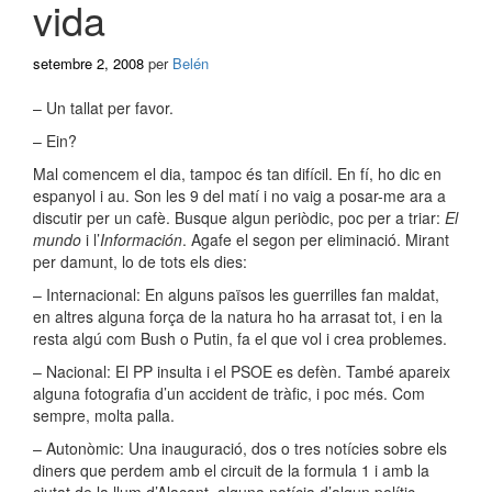
vida
setembre 2, 2008
per
Belén
– Un tallat per favor.
– Ein?
Mal comencem el dia, tampoc és tan difícil. En fí, ho dic en
espanyol i au. Son les 9 del matí i no vaig a posar-me ara a
discutir per un cafè. Busque algun periòdic, poc per a triar:
El
mundo
i l’
Información
. Agafe el segon per eliminació. Mirant
per damunt, lo de tots els dies:
– Internacional: En alguns països les guerrilles fan maldat,
en altres alguna força de la natura ho ha arrasat tot, i en la
resta algú com Bush o Putin, fa el que vol i crea problemes.
– Nacional: El PP insulta i el PSOE es defèn. També apareix
alguna fotografia d’un accident de tràfic, i poc més. Com
sempre, molta palla.
– Autonòmic: Una inauguració, dos o tres notícies sobre els
diners que perdem amb el circuit de la formula 1 i amb la