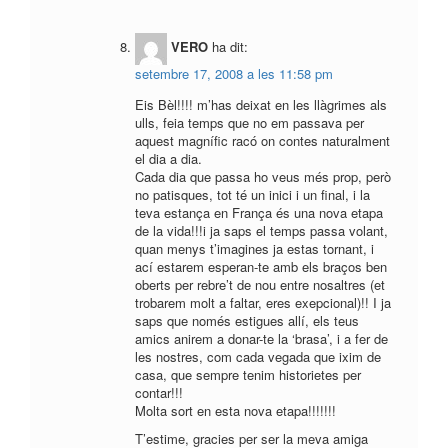
VERO
ha dit:
setembre 17, 2008 a les 11:58 pm
Eis Bèl!!!! m’has deixat en les llàgrimes als
ulls, feia temps que no em passava per
aquest magnífic racó on contes naturalment
el dia a dia.
Cada dia que passa ho veus més prop, però
no patisques, tot té un inici i un final, i la
teva estança en França és una nova etapa
de la vida!!!i ja saps el temps passa volant,
quan menys t’imagines ja estas tornant, i
ací estarem esperan-te amb els braços ben
oberts per rebre’t de nou entre nosaltres (et
trobarem molt a faltar, eres exepcional)!! I ja
saps que només estigues allí, els teus
amics anirem a donar-te la ‘brasa’, i a fer de
les nostres, com cada vegada que ixim de
casa, que sempre tenim historietes per
contar!!!
Molta sort en esta nova etapa!!!!!!!
T’estime, gracies per ser la meva amiga