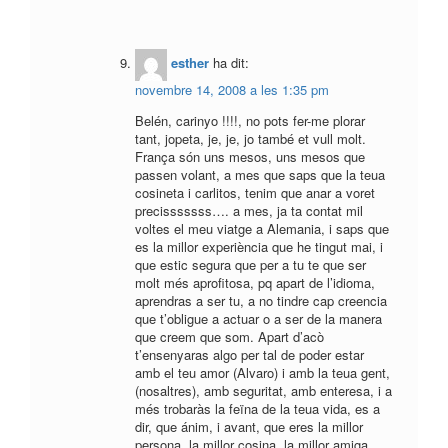
esther
ha dit:
novembre 14, 2008 a les 1:35 pm
Belén, carinyo !!!!, no pots fer-me plorar
tant, jopeta, je, je, jo també et vull molt.
França són uns mesos, uns mesos que
passen volant, a mes que saps que la teua
cosineta i carlitos, tenim que anar a voret
precisssssss…. a mes, ja ta contat mil
voltes el meu viatge a Alemania, i saps que
es la millor experiència que he tingut mai, i
que estic segura que per a tu te que ser
molt més aprofitosa, pq apart de l’idioma,
aprendras a ser tu, a no tindre cap creencia
que t’obligue a actuar o a ser de la manera
que creem que som. Apart d’acò
t’ensenyaras algo per tal de poder estar
amb el teu amor (Alvaro) i amb la teua gent,
(nosaltres), amb seguritat, amb enteresa, i a
més trobaràs la feïna de la teua vida, es a
dir, que ánim, i avant, que eres la millor
persona, la millor cosina, la millor amiga,