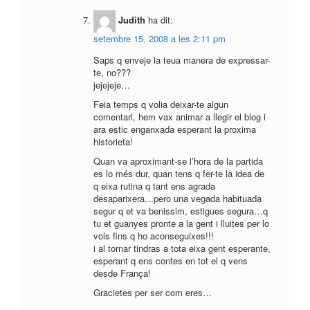
Judith
ha dit:
setembre 15, 2008 a les 2:11 pm
Saps q enveje la teua manera de expressar-
te, no???
jejejeje…
Feia temps q volia deixar-te algun
comentari, hem vax animar a llegir el blog i
ara estic enganxada esperant la proxima
historieta!
Quan va aproximant-se l’hora de la partida
es lo més dur, quan tens q fer-te la idea de
q eixa rutina q tant ens agrada
desaparixera…pero una vegada habituada
segur q et va benissim, estigues segura…q
tu et guanyes pronte a la gent i lluites per lo
vols fins q ho aconseguixes!!!
i al tornar tindras a tota eixa gent esperante,
esperant q ens contes en tot el q vens
desde França!
Gracietes per ser com eres…