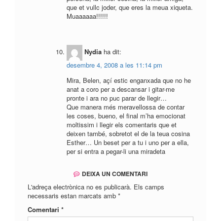
que et vullc joder, que eres la meua xiqueta.
Muaaaaaa!!!!!!
Nydia
ha dit:
desembre 4, 2008 a les 11:14 pm
Mira, Belen, açí estic enganxada que no he
anat a coro per a descansar i gitar-me
pronte i ara no puc parar de llegir…
Que manera més meravellossa de contar
les coses, bueno, el final m’ha emocionat
moltissim i llegir els comentaris que et
deixen també, sobretot el de la teua cosina
Esther… Un beset per a tu i uno per a ella,
per si entra a pegar-li una miradeta
DEIXA UN COMENTARI
L'adreça electrònica no es publicarà.
Els camps
necessaris estan marcats amb
*
Comentari
*