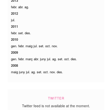
2013
febr.
abr.
ag.
2012
jul.
2011
febr.
set.
des.
2010
gen.
febr.
maig
jul.
set.
oct.
nov.
2009
gen.
febr.
març
abr.
juny
jul.
ag.
set.
oct.
des.
2008
maig
juny
jul.
ag.
set.
oct.
nov.
des.
TWITTER
Twitter feed is not available at the moment.