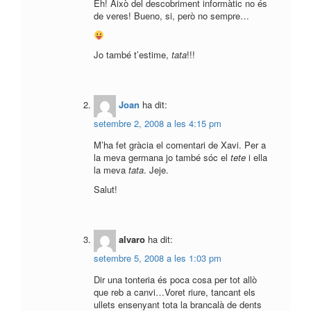
Eh! Això del descobriment informàtic no és
de veres! Bueno, si, però no sempre…
Jo també t’estime,
tata
!!!
Joan
ha dit:
setembre 2, 2008 a les 4:15 pm
M’ha fet gràcia el comentari de Xavi. Per a
la meva germana jo també sóc el
tete
i ella
la meva
tata
. Jeje.
Salut!
alvaro
ha dit:
setembre 5, 2008 a les 1:03 pm
Dir una tonteria és poca cosa per tot allò
que reb a canvi…Voret riure, tancant els
ullets ensenyant tota la brancalà de dents