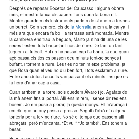
Després de repasar Bocetos del Caucasso i alguna obreta
més, el mestre tanca els papers i ens dona la bona nit.
Mentre guardem els instruments parlem de si anem a fer-nos
un burret. Com sempre, els de
la Morralla
anem a la canya, i
més ara que encara fa bo i la terrassa està montada. Mentre
la cambrera ens trau la beguda, Marto ja n’ha dit una de les
seues i estem tots baquejant-nos de riure. De tant en tant
juguem al futbolí. Hui no ha passat cap tia bona, ja que quan
açò passa els tios es passen deu minuts fent-se senyes i
bufant, i tornem a riure. Les ties no tenim eixe problema, ja
que Rosa quan el veu ho diu ben fort, i tots esclatem a riure.
Entre anècdotes i acudits van passant els minuts fins que es
fa hora d’anar cap a casa.
Quan arribem a la torre, sols quedem Álvaro i jo. Agafats de
la mà anem fins al portal. Allí ens mirem, i sense dir res ens
besem. Jo em pose a plorar, ja queda menys. Ell m’abraça i
em diu que un any passa a pressa. Seguit d’això diu alguna
tonteria per a fer-me riure. No sé el temps que passem allí
abraçats, però m’encanta. “Et vull” “Jo també”. Ens tonem a
besar.
Puge a casa, i Traca, la meua gosa, ix a rebre’m. Entrem a