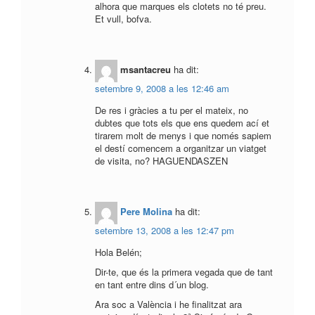
alhora que marques els clotets no té preu.
Et vull, bofva.
msantacreu
ha dit:
setembre 9, 2008 a les 12:46 am
De res i gràcies a tu per el mateix, no
dubtes que tots els que ens quedem ací et
tirarem molt de menys i que només sapiem
el destí comencem a organitzar un viatget
de visita, no? HAGUENDASZEN
Pere Molina
ha dit:
setembre 13, 2008 a les 12:47 pm
Hola Belén;
Dir-te, que és la primera vegada que de tant
en tant entre dins d´un blog.
Ara soc a València i he finalitzat ara