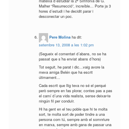
mateixa d´estudiar la 2ª Simfonía de G.
Malher “Resurrecció”, increíble… Porte ja 3
hores d´estudi i he decidit parar i
desconectar un poc.
Pere Molina
ha dit:
setembre 13, 2008 a les 1:02 pm
(Segueix el comentari d´abans, no se ha
passat que s´ha enviat abans d´hora)
Tot seguit, he parat i dic…vaig avore la
meva amiga Belén que ha escrit
útimament…
Cada escrit que llig teva no sé el perqué
però sempre en fas plorar, contes pas a pas
el camí d´una vida realista, sense deixar-te
ningún fil per conduïr.
Hi ha gent en el teu poble que hi te molta
sort, te molta sort de poder tindre a una
persona com tú, sempre amb el somnriure
en marxa, sempre amb gana de passar una