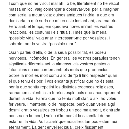
I com que no he viscut mai ahí, o bé, literalment no he viscut
massa enlloc, vaig començar a observar-vos per a imaginar
com seria la meua vida: quines amigues tindria, a que em
dedicaria, o què seria de mi en este instant ahí, ara mateix.
Però amb el temps, em quedava hores mirant les vostres
reaccions, les costums i els rituals, i més que la meua
“possible vida” vaig anar interessant-me per vosaltres, i
sobretot per la vostra “possible mort”.
Quan parleu d’ella, o de la seua possibilitat, es poseu
nerviosos, incòmodes. En general les vostres paraules tenen
significats diferents ací, o almenys, els vostres gestos o
intencions no concorden amb els mots que pronuncieu.
Sobre la mort és molt comú allò de “jo li tinc respecte” quan
el que teniu és por. I vos encanta justificar que no és esta
por la que sentiu repetint les distintes creences religioses,
raonaments científics o teories espirituals que aneu aprenent
durant la vida. Pareix que ho teniu molt clar, o així ho voleu
fer veure, i manteniu lo del respecte, però quan veieu algú
desmillorat o vosaltres es trobeu un poc malament, d’entrada
penseu en la mort, i veieu d’immediat la calamitat de no
estar en la vida. Vull aclarir que nosaltres tampoc estem ací
eternament. La gent envelleix igual, creix físicament,