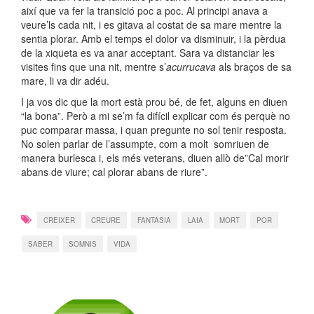
així que va fer la transició poc a poc. Al principi anava a
veure’ls cada nit, i es gitava al costat de sa mare mentre la
sentia plorar. Amb el temps el dolor va disminuir, i la pèrdua
de la xiqueta es va anar acceptant. Sara va distanciar les
visites fins que una nit, mentre s’
acurrucava
als braços de sa
mare, li va dir adéu.
I ja vos dic que la mort està prou bé, de fet, alguns en diuen
“la bona”. Però a mi se’m fa difícil explicar com és perquè no
puc comparar massa, i quan pregunte no sol tenir resposta.
No solen parlar de l’assumpte, com a molt somriuen de
manera burlesca i, els més veterans, diuen allò de”Cal morir
abans de viure; cal plorar abans de riure”.
CREIXER
CREURE
FANTASIA
LAIA
MORT
POR
SABER
SOMNIS
VIDA