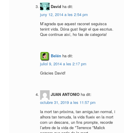
David
ha dit:
juny 12, 2014 a les 2:54 pm
M’agrada que aquest raconet seguisca
tenint vida. Dóna gust llegir el que escrius.
Que continue així, ho fas de categoria!
Belén
ha dit:
juliol 9, 2014 a les 2:17 pm
Gràcies David!
JUAN ANTONIO
ha dit:
octubre 31, 2019 a les 11:57 pm
la mort tan pròxima, tan amiga,tan normal, i
alhora tan temuda, la vida flueix en la mort
com un descans, un fins prompte, recorde
l’arbre de la vida de *Terrence *Malick
sempre que parle de la mort.