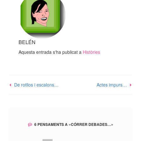
BELÉN
Aquesta entrada s'ha publicat a
Històries
Navegació
De rotllos i escalons…
Actes impurs…
d'entrades
6 PENSAMENTS A «
CÓRRER DEBADES…
»