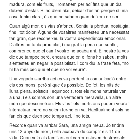
madura, com els fruits, i romanem per ací fins que un dia
deixem d’estar. Hi ho diem així, deixar d’estar, perquè si una
cosa tenim clara, és que no sabem quan deixem de ser.
Quan algú mor, els vius s’afoneu. Sentiu la pèrdua, nostàlgia,
fins i tot dolor. Alguns de vosaltres manifesteu una necessitat
tan gran, que reconeixeu la vostra dependència emocional.
D’altres ho teniu prou clar, i malgrat la pena que sentiu,
compreneu que el camí vostre no acaba ahí. El nostre ja vos
dic que tampoc però, encara que en el fons ho sabeu, molts
s’entesteu en negar la possibilitat. I com diu la frase feta, “no
hi ha més cec que el que no vol veure”.
Una vegada s’arriba ací es va perdent la comunicació entre
els dos mons, però si que és possible. De fet, les nits de
lluna plena, solsticis i equinoccis, tots els mons naturals van
a una, i els somnis són una vertadera meravella, un altre
món que desconeixeu. Els vius i els morts ens podem veure i
interactuar, però no solem fer-ho en va. Habitualment sols ho
fan els que duen poc temps ací, i no tots.
Recorde quan va arribar Sara, una amiga meua. Jo tindria
uns 13 anys de mort, i ella acabava de complir els 11 de
vida. Quan veia als familiars pel carrer estaven destrossats,