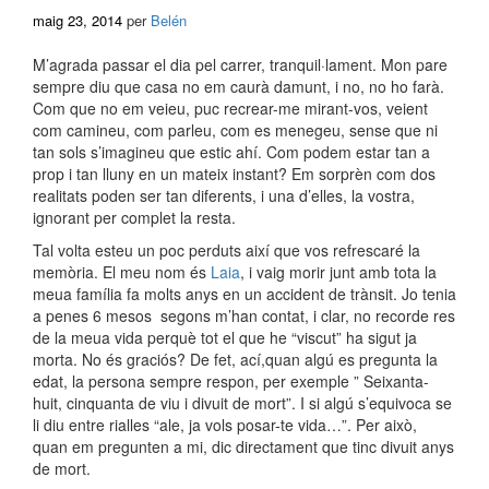
maig 23, 2014
per
Belén
M’agrada passar el dia pel carrer, tranquil·lament. Mon pare
sempre diu que casa no em caurà damunt, i no, no ho farà.
Com que no em veieu, puc recrear-me mirant-vos, veient
com camineu, com parleu, com es menegeu, sense que ni
tan sols s’imagineu que estic ahí. Com podem estar tan a
prop i tan lluny en un mateix instant? Em sorprèn com dos
realitats poden ser tan diferents, i una d’elles, la vostra,
ignorant per complet la resta.
Tal volta esteu un poc perduts així que vos refrescaré la
memòria. El meu nom és
Laia
, i vaig morir junt amb tota la
meua família fa molts anys en un accident de trànsit. Jo tenia
a penes 6 mesos segons m’han contat, i clar, no recorde res
de la meua vida perquè tot el que he “viscut” ha sigut ja
morta. No és graciós? De fet, ací,quan algú es pregunta la
edat, la persona sempre respon, per exemple ” Seixanta-
huit, cinquanta de viu i divuit de mort”. I si algú s’equivoca se
li diu entre rialles “ale, ja vols posar-te vida…”. Per això,
quan em pregunten a mi, dic directament que tinc divuit anys
de mort.