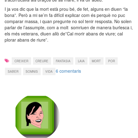
I ja vos dic que la mort està prou bé, de fet, alguns en diuen “la
bona”. Però a mi se’m fa difícil explicar com és perquè no puc
comparar massa, i quan pregunte no sol tenir resposta. No solen
parlar de l’assumpte, com a molt somriuen de manera burlesca i,
els més veterans, diuen allò de”Cal morir abans de viure; cal
plorar abans de riure”.
CREIXER
CREURE
FANTASIA
LAIA
MORT
POR
a
6 comentaris
SABER
SOMNIS
VIDA
Córrer
debades…