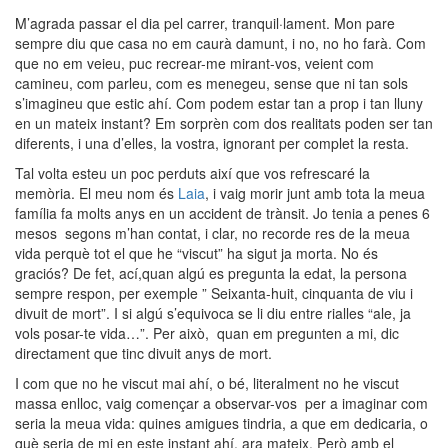
M’agrada passar el dia pel carrer, tranquil·lament. Mon pare
sempre diu que casa no em caurà damunt, i no, no ho farà. Com
que no em veieu, puc recrear-me mirant-vos, veient com
camineu, com parleu, com es menegeu, sense que ni tan sols
s’imagineu que estic ahí. Com podem estar tan a prop i tan lluny
en un mateix instant? Em sorprèn com dos realitats poden ser tan
diferents, i una d’elles, la vostra, ignorant per complet la resta.
Tal volta esteu un poc perduts així que vos refrescaré la
memòria. El meu nom és
Laia
, i vaig morir junt amb tota la meua
família fa molts anys en un accident de trànsit. Jo tenia a penes 6
mesos segons m’han contat, i clar, no recorde res de la meua
vida perquè tot el que he “viscut” ha sigut ja morta. No és
graciós? De fet, ací,quan algú es pregunta la edat, la persona
sempre respon, per exemple ” Seixanta-huit, cinquanta de viu i
divuit de mort”. I si algú s’equivoca se li diu entre rialles “ale, ja
vols posar-te vida…”. Per això, quan em pregunten a mi, dic
directament que tinc divuit anys de mort.
I com que no he viscut mai ahí, o bé, literalment no he viscut
massa enlloc, vaig començar a observar-vos per a imaginar com
seria la meua vida: quines amigues tindria, a que em dedicaria, o
què seria de mi en este instant ahí, ara mateix. Però amb el