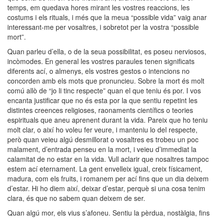
temps, em quedava hores mirant les vostres reaccions, les
costums i els rituals, i més que la meua “possible vida” vaig anar
interessant-me per vosaltres, i sobretot per la vostra “possible
mort”.
Quan parleu d’ella, o de la seua possibilitat, es poseu nerviosos,
incòmodes. En general les vostres paraules tenen significats
diferents ací, o almenys, els vostres gestos o intencions no
concorden amb els mots que pronuncieu. Sobre la mort és molt
comú allò de “jo li tinc respecte” quan el que teniu és por. I vos
encanta justificar que no és esta por la que sentiu repetint les
distintes creences religioses, raonaments científics o teories
espirituals que aneu aprenent durant la vida. Pareix que ho teniu
molt clar, o així ho voleu fer veure, i manteniu lo del respecte,
però quan veieu algú desmillorat o vosaltres es trobeu un poc
malament, d’entrada penseu en la mort, i veieu d’immediat la
calamitat de no estar en la vida. Vull aclarir que nosaltres tampoc
estem ací eternament. La gent envelleix igual, creix físicament,
madura, com els fruits, i romanem per ací fins que un dia deixem
d’estar. Hi ho diem així, deixar d’estar, perquè si una cosa tenim
clara, és que no sabem quan deixem de ser.
Quan algú mor, els vius s’afoneu. Sentiu la pèrdua, nostàlgia, fins