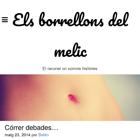
Vés
al
Els borrellons del
contingut
melic
El raconet on somnie històries
Córrer debades…
maig 23, 2014
per
Belén