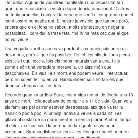
i tot dolor. Alguns de vosaltres manifesteu una necessitat tan
gran, que reconeixeu la vostra dependència emocional. D’altres
ho teniu prou clar, i malgrat la pena que sentiu, compreneu que el
camí vostre no acaba ahí. El nostre ja vos dic que tampoc però,
encara que en el fons ho sabeu, molts s’entesteu en negar la
possibilitat. I com diu la frase feta, “no hi ha més cec que el que
no vol veure”.
Una vegada s’arriba ací es va perdent la comunicació entre els
dos mons, però si que és possible. De fet, les nits de lluna plena,
solsticis i equinoccis, tots els mons naturals van a una, i els
somnis són una vertadera meravella, un altre món que
desconeixeu. Els vius i els morts ens podem veure i interactuar,
però no solem fer-ho en va. Habitualment sols ho fan els que
duen poc temps ací, i no tots.
Recorde quan va arribar Sara, una amiga meua. Jo tindria uns 13
anys de mort, i ella acabava de complir els 11 de vida. Quan veia
als familiars pel carrer estaven destrossats, així que va fer la
transició poc a poc. Al principi anava a veure’ls cada nit, i es
gitava al costat de sa mare mentre la sentia plorar. Amb el temps
el dolor va disminuir, i la pèrdua de la xiqueta es va anar
acceptant. Sara va distanciar les visites fins que una nit, mentre
s’
acurrucava
als braços de sa mare, li va dir adéu.