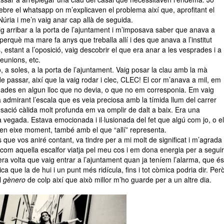
ebre el whatsapp on m’explicaven el problema així que, aprofitant el
Núria i me’n vaig anar cap allà de seguida.
aig arribar a la porta de l’ajuntament i m’imposava saber que anava a
perquè ma mare fa anys que treballa allí i des que anava a l’institut
, estant a l’oposició, vaig descobrir el que era anar a les vesprades i a
reunions, etc.
o, a soles, a la porta de l’ajuntament. Vaig posar la clau amb la mà
e passar, així que la vaig rodar i clec, CLEC! El cor m’anava a mil, em
gades en algun lloc que no devia, o que no em corresponia. Em vaig
 admirant l’escala que es veia preciosa amb la tímida llum del carrer
nsació càlida molt profunda em va omplir de dalt a baix. Era una
la vegada. Estava emocionada i il·lusionada del fet que algú com jo, o el
í en eixe moment, també amb el que “allí” representa.
que vos aniré contant, va tindre per a mi molt de significat i m’agrada
 com aquella escalfor viatja pel meu cos i em dona energia per a seguir
mera volta que vaig entrar a l’ajuntament quan ja teníem l’alarma, que és
gica que la de hui i un punt més
ridícula
, fins i tot còmica podria dir. Per
l
gènero
de colp així que això millor m’ho guarde per a un altre dia.