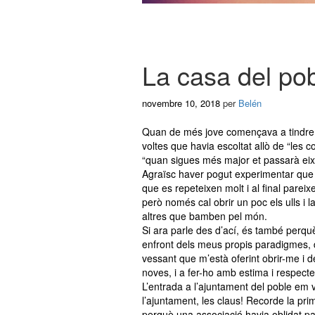
La casa del p
novembre 10, 2018
per
Belén
Quan de més jove començava a tindre in
voltes que havia escoltat allò de “les co
“quan sigues més major et passarà eixa
Agraïsc haver pogut experimentar que 
que es repeteixen molt i al final pareix
però només cal obrir un poc els ulls i
altres que bamben pel món.
Si ara parle des d’ací, és també perquè
enfront dels meus propis paradigmes, d
vessant que m’està oferint obrir-me i 
noves, i a fer-ho amb estima i respecte
L’entrada a l’ajuntament del poble em va
l’ajuntament, les claus! Recorde la pr
perquè una associació havia oblidat p