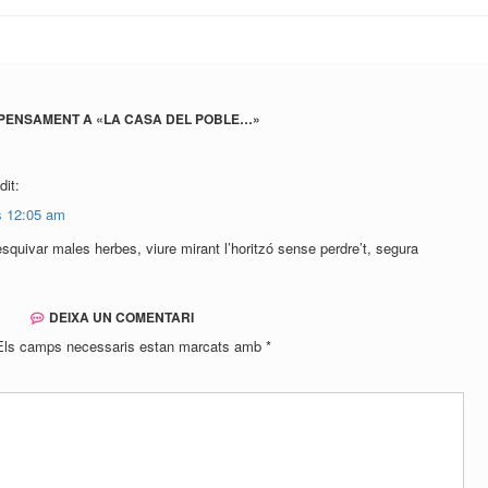
PENSAMENT A «
LA CASA DEL POBLE…
»
dit:
s 12:05 am
 esquivar males herbes, viure mirant l’horitzó sense perdre’t, segura
DEIXA UN COMENTARI
Els camps necessaris estan marcats amb
*