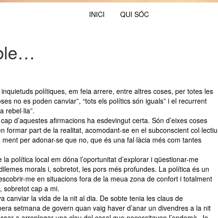
INICI
QUI SÓC
oble…
quietuds polítiques, em feia arrere, entre altres coses, per totes les
ses no es poden canviar”, “tots els polítics són iguals” i el recurrent
 rebel·lia”.
cap d’aquestes afirmacions ha esdevingut certa. Són d’eixes coses
en formar part de la realitat, acomodant-se en el subconscient col·lectiu
 la ment per adonar-se que no, que és una fal·làcia més com tantes
 la política local em dóna l’oportunitat d’explorar i qüestionar-me
ilemes morals i, sobretot, les pors més profundes. La política és un
descobrir-me en situacions fora de la meua zona de confort i totalment
, sobretot cap a mi.
 canviar la vida de la nit al dia. De sobte tenia les claus de
imera setmana de govern quan vaig haver d’anar un divendres a la nit
assar a arreplegar una clau del casal que necessitaven l’endemà. Jo