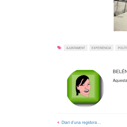
AJUNTAMENT
EXPERIÈNCIA
POLÍT
BELÉ
Aquesta
Navegació
Diari d’una regidora…