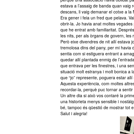
estava a l’assaig de banda quan vaig r
descans, li vaig demanar el cotxe a la 
Era gener i feia un fred que pelava. V
obrir-la. Jo havia anat moltes vegades 
que he entrat amb familiaritat. Després
les nits, per als òrgans de govern, les 
Però eixe divendres de nit allí estava j
tremolosa dins del pany, per mi havia d
sentia com si estiguera entrant a ama
quedar allí plantada enmig de l’entrada
que entrava per les finestres, i una se
situació molt estranya i molt bonica a 
que “jo” represente, poguera estar all
Aquesta experiència, com moltes altres 
recordar-la, perquè puc tornar a sentir
Un altre dia si això vos contaré la pri
una historieta menys sensible i nostàl
bé, tampoc és qüestió de mostrar tot e
Salut i alegria!