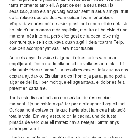
tants moments amb ell. A part de ser la seua néta i la
seua
fisio
, amb els anys vaig acabar sent la seua amiga, fruit
de la relació que els dos vam cuidar i vam fer créixer.
M’agradava presumir de
uelo
quasi tant com a ell de néta. Jo
ho feia d’una manera més explícita, mentre ell ho vivia d’una
manera més interna, però eixe gest de la boca, eixe mig
somriure que se li dibuixava quan algú li deia “caram Felip,
que ben acompanyat vas!” era inconfusible.
Amb els anys, la
vellea
i alguna d’eixes tecles van anar
empitjorant, fins a dur-lo allà on ell no volia estar: malalt. Li
feia pànic “donar faena”, i a nosaltres ens en feia que no ens
deixara ajudar-lo. Els últims dies l’home ja patia, ja no podia
alçar-se del llit, i per molt que ell aguantava, el dolor es feia
patent en cada alè.
Tants estudis sanitaris no em servien de res en eixe
moment, i ja no sabíem què fer per a alleugerir-li aquell mal.
Curiosament estava en la que havia sigut la meua habitació
tota la vida. Em vaig asseure en la cadira, una de fusta
pintada de verd que ell mateix havia netejat i pintat anys
arrere per a mi.
Li vaig agafar la mà, mentre ell me la premia amb la força