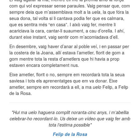
com qui vol expressar sense paraules. Vaig pensar que, com
sempre deia que m’assemblava molt a la
uela
, la que fóra la
seua dona, tal volta si li cantava podia fer que es calmara,
que es sentira més “en casa”. I això vaig fer, mentre li
acariciava la cara, cantar-li suaument, a cau d’orella. I
ahí
,
durant eixe instant, vaig sentir com m’acomiadava d’ell.
En desembre, vaig haver d’anar al poble veí, i en passar per
la costera de la Joana, allí estava l’ametler, florit de gom a
gom mentre tota la resta d’ametlers que hi havia a prop
estaven encara completament nus.
Eixe ametler, florit o no, sempre em recordarà tota la seua
saviesa i tots els aprenentatges que em va donar. Eixe
ametler, sempre em recordarà a ell, a
ma
uelo
Felip, a Felip
de la Rosa.
*Hui ma
uelo
haguera complit noranta-cinc anys, i m’abellia
celebrar-ho recordant-lo. Us deixe un vídeo que vaig fer amb
tota l’estima possible*
Felip de la Rosa