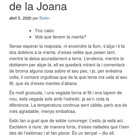
de la Joana
abril 5, 2020
per
Belén
Tinc calor.
Vols que llevem la manta?
Sense esperar la resposta, ni encendre la llum, s’alça i li fa
dos doblons a la manta, d’eixes velles que pesen tant,
mentre la deixa acuradament a terra. L’endemà, mentre la
doblarem per alçar-la, ell es quedarà mirant-la i comentarà
de broma alguna cosa sobre el seu pes, i jo, per enèsima
volta, li contaré orgullosa que és la que tenia ma
uela
al seu
llit, que és d’eixes mantes d’abans.
És molt gruixuda, i una vegada torna al llit i ens tapem de
nou, esta vegada sols amb l’edredó, ja se’n nota la
diferència. La temperatura continua sent càlida, però ara és
més agradable, menys embafosa.
Estic tan a gust que de sobte rumorege: L’estiu ja està ací.
Esclatem a riure, de manera forta, d’eixes riallades que t’ixen
des de l’estómac i et fan plorar. És un senyal – diu ell.