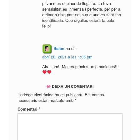
privar-mos el plaer de llegir-te. La teva
sensibilitat es inmensa i perfecta, per per a
arribar a eixa part en la que una es sent tsn
identificada. Que orgullos estarà ta uelo
felip!
Belén
ha dit:
abril 28, 2021 a les 1:35 pm
Ais Llum!! Moltes gràcies, m’emociones!!!
DEIXA UN COMENTARI
L'adreça electrònica no es publicarà.
Els camps
necessaris estan marcats amb
*
Comentari
*