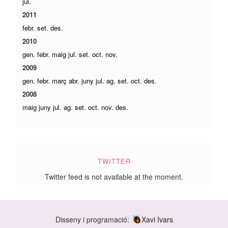
jul.
2011
febr.
set.
des.
2010
gen.
febr.
maig
jul.
set.
oct.
nov.
2009
gen.
febr.
març
abr.
juny
jul.
ag.
set.
oct.
des.
2008
maig
juny
jul.
ag.
set.
oct.
nov.
des.
TWITTER
Twitter feed is not available at the moment.
Disseny i programació:
Xavi Ivars