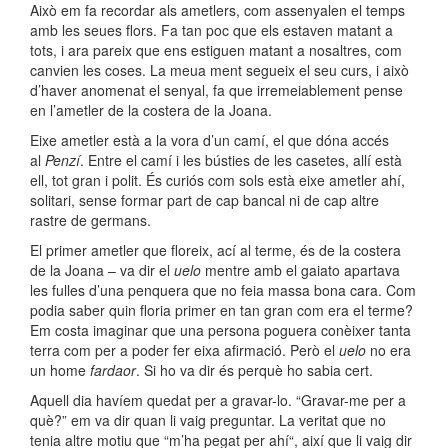
Això em fa recordar als ametlers, com assenyalen el temps
amb les seues flors. Fa tan poc que els estaven matant a
tots, i ara pareix que ens estiguen matant a nosaltres, com
canvien les coses. La meua ment segueix el seu curs, i això
d’haver anomenat el senyal, fa que irremeiablement pense
en l’ametler de la costera de la Joana.
Eixe ametler està a la vora d’un camí, el que dóna accés
al
Penzí
. Entre el camí i les bústies de les casetes, allí està
ell, tot gran i polit. És curiós com sols està eixe ametler
ahí
,
solitari, sense formar part de cap bancal ni de cap altre
rastre de germans.
El primer ametler que floreix, ací al terme, és de la costera
de la Joana – va dir el
uelo
mentre amb el gaiato apartava
les fulles d’una penquera que no feia massa bona cara. Com
podia saber quin floria primer en tan gran com era el terme?
Em costa imaginar que una persona poguera conèixer tanta
terra com per a poder fer eixa afirmació. Però el
uelo
no era
un home
fardaor
. Si ho va dir és perquè ho sabia cert.
Aquell dia havíem quedat per a gravar-lo. “Gravar-me per a
què?” em va dir quan li vaig preguntar. La veritat que no
tenia altre motiu que “m’ha pegat per
ahí
“, així que li vaig dir