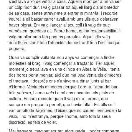
s’estilava això de vetlar a casa. Aquella mort per a mi va ser
un colp molt dur, i vaig passar tot aquell llarg dia al batedor
de sa casa, sense atrevir-me a entrar ni mirar-la. I recorde
veure’l a ell baixar carrer avall, amb uns ulls que delataven
haver plorat. Em vaig llançar al seu coll i li vaig dir que
només em quedava ell. Pobre home, quina responsabilitat li
vaig amollar amb tan poques paraules. Aquell dia vaig
decidir prestar-li tota l’atenció i demostrar-li tota l’estima que
poguera.
Quan va complir vuitanta-nou anys va començar a tindre
molèsties al braç, i vaig començar a tractar-lo. Per aquell
moment jo treballava en una clínica en Altea la Vella, i tenia
dos hores per a menjar, així que
ma
uelo
venia els dimecres,
el tractava, i després ens n’anàvem a dinar junts al bar
d’
Herme
. Venia els dimecres perquè Lorena, l’ama del bar,
feia
putxero
, i a
ma
uelo
i a mi ens encanten els plats de
cullera. Encara recorde quan li vaig dir a Lorena, que
sempre em pregunta per ell, que havia faltat. Els ulls se li
van omplir de llàgrimes, d’eixes que no cauen i ennuvolen la
visió, i no m’estranya, perquè l’home, amb tota la seua
discreció, es feia de voler.
Mai haguera imaginat ser tan afortunada, i poder compartir