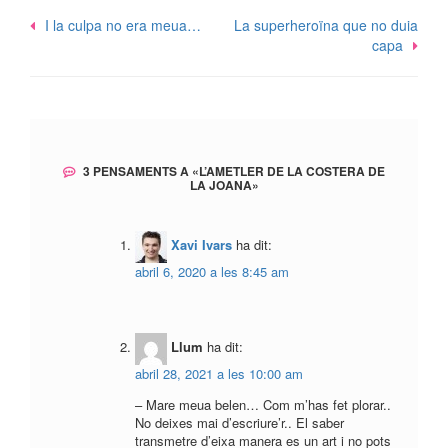
Navegació
I la culpa no era meua…
La superheroïna que no duia
capa
d'entrades
3 PENSAMENTS A «
L’AMETLER DE LA COSTERA DE
LA JOANA
»
Xavi Ivars
ha dit:
abril 6, 2020 a les 8:45 am
Llum
ha dit:
abril 28, 2021 a les 10:00 am
– Mare meua belen… Com m’has fet plorar..
No deixes mai d’escriure’r.. El saber
transmetre d’eixa manera es un art i no pots