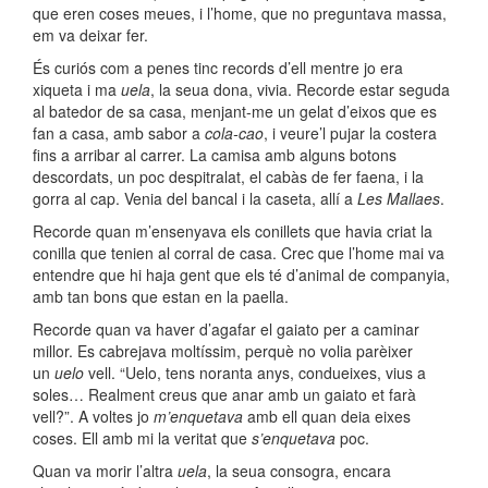
que eren coses meues, i l’home, que no preguntava massa,
em va deixar fer.
És curiós com a penes tinc records d’ell mentre jo era
xiqueta i ma
uela
, la seua dona, vivia. Recorde estar seguda
al batedor de sa casa, menjant-me un gelat d’eixos que es
fan a casa, amb sabor a
cola-
cao
, i veure’l pujar la costera
fins a arribar al carrer. La camisa amb alguns botons
descordats, un poc despitralat, el cabàs de fer faena, i la
gorra al cap. Venia del bancal i la caseta, allí a
Les Mallaes
.
Recorde quan m’ensenyava els conillets que havia criat la
conilla que tenien al corral de casa. Crec que l’home mai va
entendre que hi haja gent que els té d’animal de companyia,
amb tan bons que estan en la paella.
Recorde quan va haver d’agafar el gaiato per a caminar
millor. Es cabrejava moltíssim, perquè no volia parèixer
un
uelo
vell. “
Uelo
, tens noranta anys, condueixes, vius a
soles… Realment creus que anar amb un gaiato et farà
vell?”. A voltes jo
m’
enquetava
amb ell quan deia eixes
coses. Ell amb mi la veritat que
s’
enquetava
poc.
Quan va morir l’altra
uela
, la seua consogra, encara