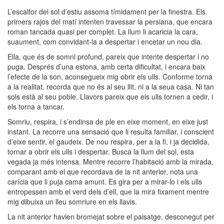
L’escalfor del sol d’estiu assoma tímidament per la finestra. Els
primers rajos del matí intenten travessar la persiana, que encara
roman tancada quasi per complet. La llum li acaricia la cara,
suaument, com convidant-la a despertar i encetar un nou dia.
Ella, que és de somni profund, pareix que intente despertar i no
puga. Després d’una estona, amb certa dificultat, i encara baix
l’efecte de la son, aconsegueix mig obrir els ulls. Conforme torna
a la realitat, recorda que no és al seu llit, ni a la seua casa. Ni tan
sols està al seu poble. Llavors pareix que els ulls tornen a cedir, i
els torna a tancar.
Somriu, respira, i s’endinsa de ple en eixe moment, en eixe just
instant. La recorre una sensació que li resulta familiar, i conscient
d’eixe sentir, el gaudeix. De nou respira, per a la fi, i ja decidida,
tornar a obrir els ulls i despertar. Busca la llum del sol, esta
vegada ja més intensa. Mentre recorre l’habitació amb la mirada,
comparant amb el que recordava de la nit anterior, nota una
carícia que li puja cama amunt. Es gira per a mirar-lo i els ulls
entropessen amb el verd dels d’ell, que la mira fixament mentre
mig dibuixa un lleu somriure en els llavis.
La nit anterior havien bromejat sobre el paisatge, desconegut per