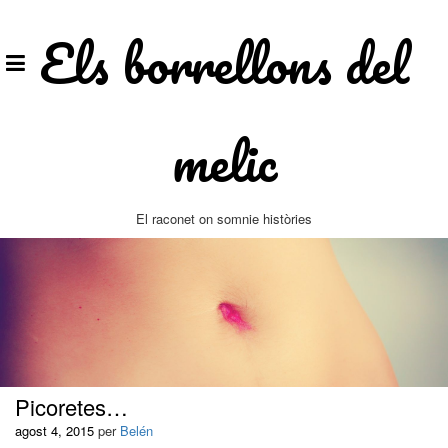
Vés
al
Els borrellons del
contingut
melic
El raconet on somnie històries
Picoretes…
agost 4, 2015
per
Belén