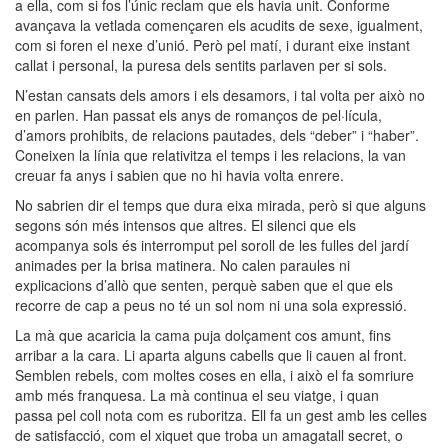
a ella, com si fos l’únic reclam que els havia unit. Conforme
avançava la vetlada començaren els acudits de sexe, igualment,
com si foren el nexe d’unió. Però pel matí, i durant eixe instant
callat i personal, la puresa dels sentits parlaven per si sols.
N’estan cansats dels amors i els desamors, i tal volta per això no
en parlen. Han passat els anys de romanços de pel·lícula,
d’amors prohibits, de relacions pautades, dels “deber” i “haber”.
Coneixen la línia que relativitza el temps i les relacions, la van
creuar fa anys i sabien que no hi havia volta enrere.
No sabrien dir el temps que dura eixa mirada, però si que alguns
segons són més intensos que altres. El silenci que els
acompanya sols és interromput pel soroll de les fulles del jardí
animades per la brisa matinera. No calen paraules ni
explicacions d’allò que senten, perquè saben que el que els
recorre de cap a peus no té un sol nom ni una sola expressió.
La mà que acaricia la cama puja dolçament cos amunt, fins
arribar a la cara. Li aparta alguns cabells que li cauen al front.
Semblen rebels, com moltes coses en ella, i això el fa somriure
amb més franquesa. La mà continua el seu viatge, i quan
passa pel coll nota com es ruboritza. Ell fa un gest amb les celles
de satisfacció, com el xiquet que troba un amagatall secret, o