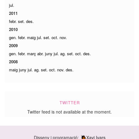
jul.
2011
febr.
set.
des.
2010
gen.
febr.
maig
jul.
set.
oct.
nov.
2009
gen.
febr.
març
abr.
juny
jul.
ag.
set.
oct.
des.
2008
maig
juny
jul.
ag.
set.
oct.
nov.
des.
TWITTER
Twitter feed is not available at the moment.
Disseny i programació:
Xavi Ivars