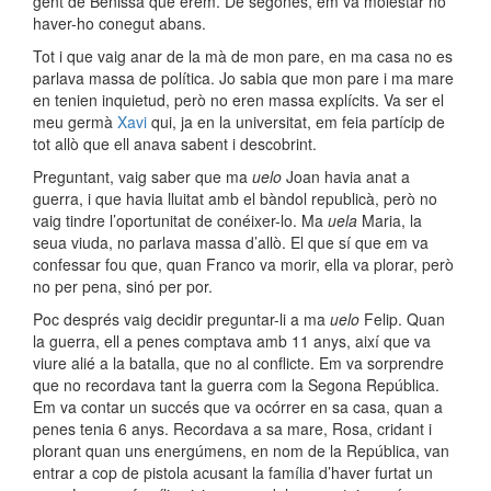
gent de Benissa que érem. De segones, em va molestar no
haver-ho conegut abans.
Tot i que vaig anar de la mà de mon pare, en ma casa no es
parlava massa de política. Jo sabia que mon pare i ma mare
en tenien inquietud, però no eren massa explícits. Va ser el
meu germà
Xavi
qui, ja en la universitat, em feia partícip de
tot allò que ell anava sabent i descobrint.
Preguntant, vaig saber que
ma
uelo
Joan havia anat a
guerra, i que havia lluitat amb el bàndol republicà, però no
vaig tindre l’oportunitat de conéixer-lo. Ma
uela
Maria, la
seua viuda, no parlava massa d’allò. El que sí que em va
confessar fou que, quan Franco va morir, ella va plorar, però
no per pena, sinó per por.
Poc després vaig decidir preguntar-li a
ma
uelo
Felip. Quan
la guerra, ell a penes comptava amb 11 anys, així que va
viure alié a la batalla, que no al conflicte. Em va sorprendre
que no recordava tant la guerra com la Segona República.
Em va contar un succés que va ocórrer en sa casa, quan a
penes tenia 6 anys. Recordava a sa mare, Rosa, cridant i
plorant quan uns energúmens, en nom de la República, van
entrar a cop de pistola acusant la família d’haver furtat un