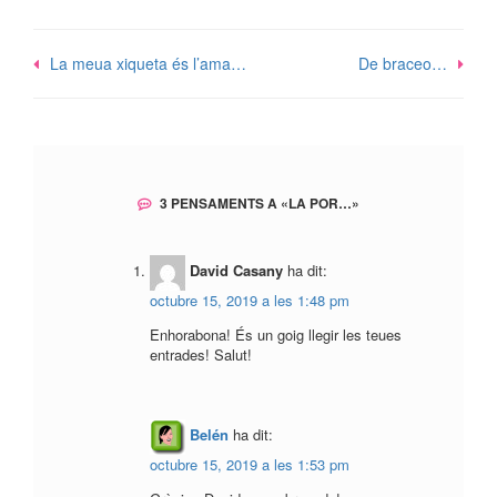
Navegació
La meua xiqueta és l’ama…
De braceo…
d'entrades
3 PENSAMENTS A «
LA POR…
»
David Casany
ha dit:
octubre 15, 2019 a les 1:48 pm
Enhorabona! És un goig llegir les teues
entrades! Salut!
Belén
ha dit:
octubre 15, 2019 a les 1:53 pm