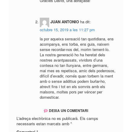
Gràcies David, una abraçada!
JUAN ANTONIO
ha dit:
octubre 15, 2019 a les 11:27 pm
la por aqueixa sensació tan quotidiana, ens
acompanya, ens torba, ens guia, naixem
sense recordar-nos del, morim tement-lo.
La nostra generació ho ha heretat dels
nostres avantpassats, vividors d’una
contesa no tan llunyana, entre germans,
mai mes es repetisca, amic dels poderosos,
difícil d’evadir, només quan torbem la ment
amb o sense additius podem burlar-ho,
atrevit fins i tot en els somnis amb els
malsons, moltes pors per véncer per
domesticar.
DEIXA UN COMENTARI
L'adreça electrònica no es publicarà.
Els camps
necessaris estan marcats amb
*
Comentari
*