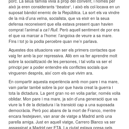
porc. La seua família vivia a prop del convent, i només per
això ja eren considerants “
beatos
“, i això els col·locava en un
suposat bàndol enemic de la República. La sort els va vindre
de la mà d’una veïna, socialista, que va eixir en la seua
defensa reconeixent que ella estava present quan havien
comprat l’animal a
ca’l
Rull
. Però aquell sentiment de por era
el que va marcar a l’home: l’angoixa de veure a sa mare.
Fins i tot jo la podia percebre quan me’n parlava.
Aquestes
dos
situacions van ser els primers contactes que
vaig fer amb la por repressiva. Allò em va fer aprendre molt
sobre la socialització de les persones, i tal volta va ser el
principi per a poder entendre els conflictes socials que
vingueren després, així com els que vivim ara.
En compartir aquesta experiència amb mon pare i ma mare,
vam parlar també sobre la por que havia creat la guerra i
tota la dictadura. La gent gran no en volia parlar, només volia
oblidar. Mon pare i ma mare, ja són d’una generació que va
viure la fi de la dictadura i la transició cap a una suposada
democràcia. Però poc abans de la mort de Franco, mentre
encara festejaven, van anar de viatge a Madrid amb una
parella amiga. Just en aquell viatge,
Carrero
Blanco
va ser
assassinat a Madrid per ETA. La ciutat estava presa pels