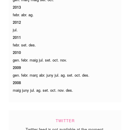
2013
febr.
abr.
ag.
2012
jul.
2011
febr.
set.
des.
2010
gen.
febr.
maig
jul.
set.
oct.
nov.
2009
gen.
febr.
març
abr.
juny
jul.
ag.
set.
oct.
des.
2008
maig
juny
jul.
ag.
set.
oct.
nov.
des.
TWITTER
Twitter feed is not available at the moment.