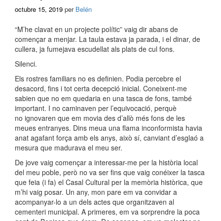
octubre 15, 2019
per
Belén
“M’he clavat en un projecte polític” vaig dir abans de
començar a menjar. La taula estava ja parada, i el dinar, de
cullera, ja fumejava escudellat als plats de cul fons.
Silenci.
Els rostres familiars no es definien. Podia percebre el
desacord, fins i tot certa decepció inicial. Coneixent-me
sabien que no em quedaria en una tasca de fons, també
important. I no caminaven per l’equivocació, perquè
no
ignovaren
que em movia des d’allò més fons de les
meues entranyes. Dins meua una flama inconformista havia
anat agafant força amb els anys, això sí, canviant d’esglaó a
mesura que madurava el meu ser.
De jove vaig començar a interessar-me per la història local
del meu poble, però no va ser fins que vaig conéixer la tasca
que feia (i fa) el Casal Cultural per la memòria històrica, que
m’hi vaig posar. Un any, mon pare em va convidar a
acompanyar-lo a un dels actes que organitzaven al
cementeri municipal. A primeres, em va sorprendre la poca